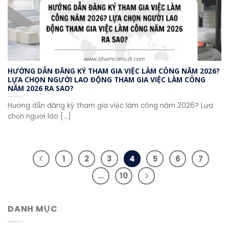
HƯỚNG DẪN ĐĂNG KÝ THAM GIA VIỆC LÀM CÔNG NĂM 2026?
LỰA CHỌN NGƯỜI LAO ĐỘNG THAM GIA VIỆC LÀM CÔNG
NĂM 2026 RA SAO?
Hướng dẫn đăng ký tham gia việc làm công năm 2026? Lựa
chọn người lao [...]
1
2
3
4
5
6
7
…
10
DANH MỤC