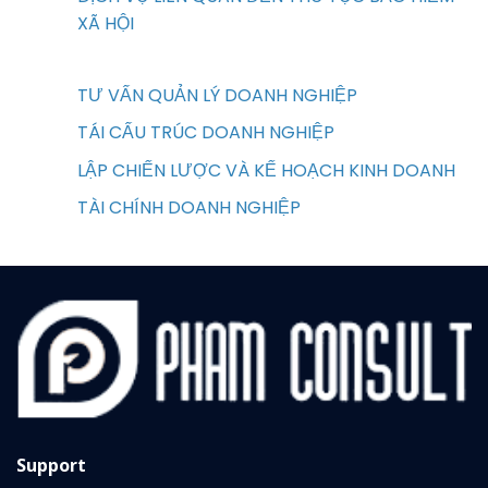
XÃ HỘI
TƯ VẤN QUẢN LÝ DOANH NGHIỆP
TÁI CẤU TRÚC DOANH NGHIỆP
LẬP CHIẾN LƯỢC VÀ KẾ HOẠCH KINH DOANH
TÀI CHÍNH DOANH NGHIỆP
Support