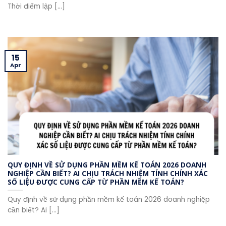
Thời điểm lập [...]
15
Apr
QUY ĐỊNH VỀ SỬ DỤNG PHẦN MỀM KẾ TOÁN 2026 DOANH
NGHIỆP CẦN BIẾT? AI CHỊU TRÁCH NHIỆM TÍNH CHÍNH XÁC
SỐ LIỆU ĐƯỢC CUNG CẤP TỪ PHẦN MỀM KẾ TOÁN?
Quy định về sử dụng phần mềm kế toán 2026 doanh nghiệp
cần biết? Ai [...]