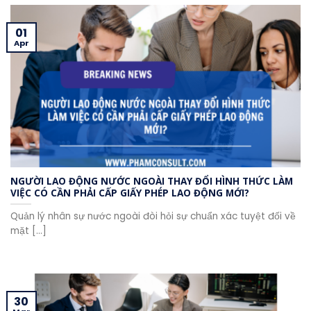
01
Apr
NGƯỜI LAO ĐỘNG NƯỚC NGOÀI THAY ĐỔI HÌNH THỨC LÀM
VIỆC CÓ CẦN PHẢI CẤP GIẤY PHÉP LAO ĐỘNG MỚI?
Quản lý nhân sự nước ngoài đòi hỏi sự chuẩn xác tuyệt đối về
mặt [...]
30