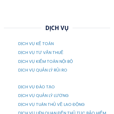
DỊCH VỤ
DỊCH VỤ KẾ TOÁN
DỊCH VỤ TƯ VẤN THUẾ
DỊCH VỤ KIỂM TOÁN NỘI BỘ
DỊCH VỤ QUẢN LÝ RỦI RO
DỊCH VỤ ĐÀO TẠO
DỊCH VỤ QUẢN LÝ LƯƠNG
DỊCH VỤ TUÂN THỦ VỀ LAO ĐỘNG
DỊCH VỤ LIÊN QUAN ĐẾN THỦ TỤC BẢO HIỂM