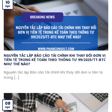
10
Apr
NGUYÊN TẮC LẬP BÁO CÁO TÀI CHÍNH KHI THAY ĐỔI ĐƠN VỊ
TIỀN TỆ TRONG KẾ TOÁN THEO THÔNG TƯ 99/2025/TT-BTC
NHƯ THẾ NÀO?
Nguyên tắc lập Báo cáo tài chính khi thay đổi đơn vị tiền tệ
trong [...]
08
Apr