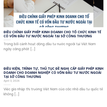
ĐIỀU CHỈNH GIẤY PHÉP KINH DOANH CHO TỔ CHỨC KINH TẾ
CÓ VỐN ĐẦU TƯ NƯỚC NGOÀI TẠI SỞ CÔNG THƯƠNG
Trong bối cảnh hoạt động đầu tư nước ngoài tại Việt Nam
ngày càng phát [...]
ĐIỀU KIỆN, TRÌNH TỰ, THỦ TỤC ĐỀ NGHỊ CẤP GIẤY PHÉP KINH
DOANH CHO DOANH NGHIỆP CÓ VỐN ĐẦU TƯ NƯỚC NGOÀI
TẠI SỞ CÔNG THƯƠNG
April 3, 2026
Việc gia nhập thị trường Việt Nam của các nhà đầu tư quốc tế
không [...]