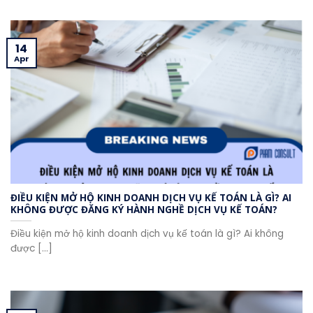
14
Apr
ĐIỀU KIỆN MỞ HỘ KINH DOANH DỊCH VỤ KẾ TOÁN LÀ GÌ? AI
KHÔNG ĐƯỢC ĐĂNG KÝ HÀNH NGHỀ DỊCH VỤ KẾ TOÁN?
Điều kiện mở hộ kinh doanh dịch vụ kế toán là gì? Ai không
được [...]