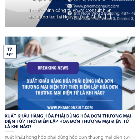
Trụ sở chính công ty Phạm Consult hiện
đang tọa lạc tại Nguyễn Đình Chiểu, [...]
17
Apr
XUẤT KHẨU HÀNG HÓA PHẢI DÙNG HÓA ĐƠN THƯƠNG MẠI
ĐIỆN TỬ? THỜI ĐIỂM LẬP HÓA ĐƠN THƯƠNG MẠI ĐIỆN TỬ
LÀ KHI NÀO?
Xuất khẩu hàng hóa phải dùng hóa đơn thương mại điện tử?