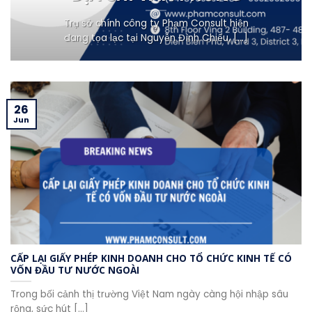
Trụ sở chính công ty Phạm Consult hiện
đang tọa lạc tại Nguyễn Đình Chiểu, [...]
26
Jun
CẤP LẠI GIẤY PHÉP KINH DOANH CHO TỔ CHỨC KINH TẾ CÓ
VỐN ĐẦU TƯ NƯỚC NGOÀI
Trong bối cảnh thị trường Việt Nam ngày càng hội nhập sâu
rộng, sức hút [...]