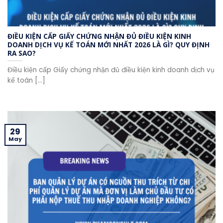
ĐIỀU KIỆN CẤP GIẤY CHỨNG NHẬN ĐỦ ĐIỀU KIỆN KINH
DOANH DỊCH VỤ KẾ TOÁN MỚI NHẤT 2026 LÀ GÌ? QUY ĐỊNH
RA SAO?
Điều kiện cấp Giấy chứng nhận đủ điều kiện kinh doanh dịch vụ
kế toán [...]
29
May