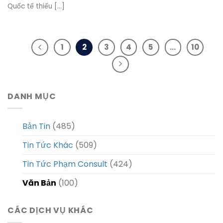
Quốc tế thiếu [...]
1
2
3
4
5
…
10
DANH MỤC
Bản Tin
(485)
Tin Tức Khác
(509)
Tin Tức Phạm Consult
(424)
Văn Bản
(100)
CÁC DỊCH VỤ KHÁC