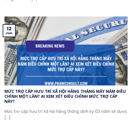
12
Jun
MỨC TRỢ CẤP HƯU TRÍ XÃ HỘI HẰNG THÁNG MẤY NĂM ĐIỀU
CHỈNH MỘT LẦN? AI XEM XÉT ĐIỀU CHỈNH MỨC TRỢ CẤP
NÀY?
Mức trợ cấp hưu trí xã hội hằng tháng định kỳ 03 năm sẽ được
[...]