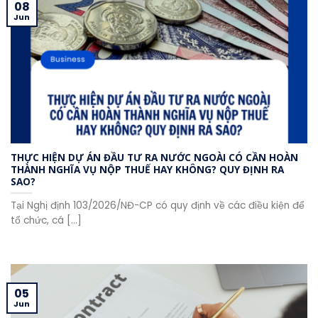
08
Jun
THỰC HIỆN DỰ ÁN ĐẦU TƯ RA NƯỚC NGOÀI CÓ CẦN HOÀN
THÀNH NGHĨA VỤ NỘP THUẾ HAY KHÔNG? QUY ĐỊNH RA
SAO?
Tại Nghị định 103/2026/NĐ-CP có quy định về các điều kiện để
tổ chức, cá [...]
05
Jun