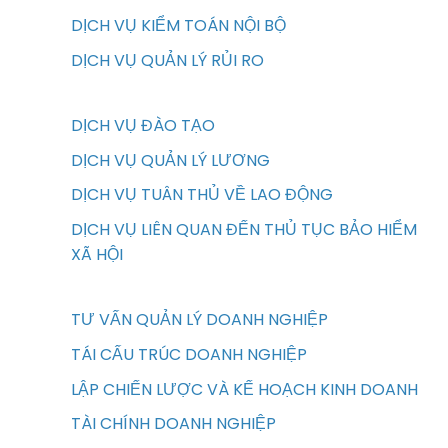
DỊCH VỤ KIỂM TOÁN NỘI BỘ
DỊCH VỤ QUẢN LÝ RỦI RO
DỊCH VỤ ĐÀO TẠO
DỊCH VỤ QUẢN LÝ LƯƠNG
DỊCH VỤ TUÂN THỦ VỀ LAO ĐỘNG
DỊCH VỤ LIÊN QUAN ĐẾN THỦ TỤC BẢO HIỂM
XÃ HỘI
TƯ VẤN QUẢN LÝ DOANH NGHIỆP
TÁI CẤU TRÚC DOANH NGHIỆP
LẬP CHIẾN LƯỢC VÀ KẾ HOẠCH KINH DOANH
TÀI CHÍNH DOANH NGHIỆP