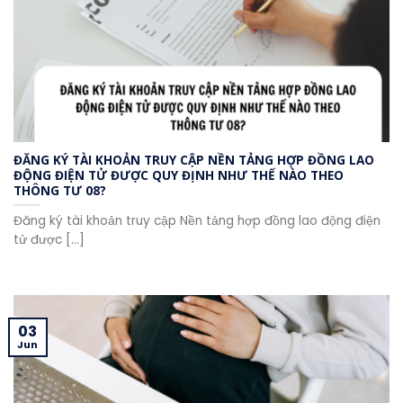
ĐĂNG KÝ TÀI KHOẢN TRUY CẬP NỀN TẢNG HỢP ĐỒNG LAO
ĐỘNG ĐIỆN TỬ ĐƯỢC QUY ĐỊNH NHƯ THẾ NÀO THEO
THÔNG TƯ 08?
Đăng ký tài khoản truy cập Nền tảng hợp đồng lao động điện
tử được [...]
03
Jun