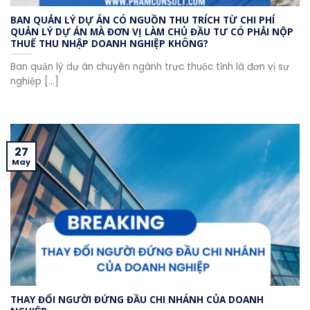
BAN QUẢN LÝ DỰ ÁN CÓ NGUỒN THU TRÍCH TỪ CHI PHÍ
QUẢN LÝ DỰ ÁN MÀ ĐƠN VỊ LÀM CHỦ ĐẦU TƯ CÓ PHẢI NỘP
THUẾ THU NHẬP DOANH NGHIỆP KHÔNG?
Ban quản lý dự án chuyên ngành trực thuộc tỉnh là đơn vị sự
nghiệp [...]
27
May
THAY ĐỔI NGƯỜI ĐỨNG ĐẦU CHI NHÁNH CỦA DOANH