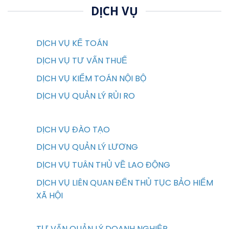
DỊCH VỤ
DỊCH VỤ KẾ TOÁN
DỊCH VỤ TƯ VẤN THUẾ
DỊCH VỤ KIỂM TOÁN NỘI BỘ
DỊCH VỤ QUẢN LÝ RỦI RO
DỊCH VỤ ĐÀO TẠO
DỊCH VỤ QUẢN LÝ LƯƠNG
DỊCH VỤ TUÂN THỦ VỀ LAO ĐỘNG
DỊCH VỤ LIÊN QUAN ĐẾN THỦ TỤC BẢO HIỂM
XÃ HỘI
TƯ VẤN QUẢN LÝ DOANH NGHIỆP