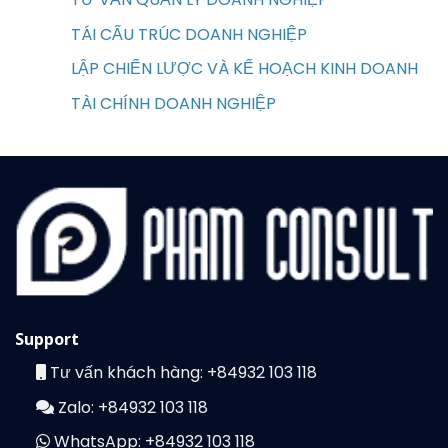
TÁI CẤU TRÚC DOANH NGHIỆP
LẬP CHIẾN LƯỢC VÀ KẾ HOẠCH KINH DOANH
TÀI CHÍNH DOANH NGHIỆP
Support
Tư vấn khách hàng:
+84932 103 118
Zalo:
+84932 103 118
WhatsApp:
+84932 103 118