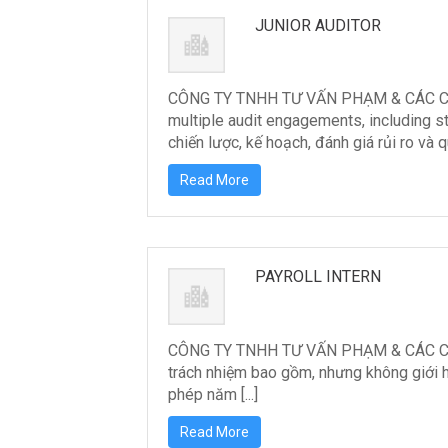
JUNIOR AUDITOR
CÔNG TY TNHH TƯ VẤN PHẠM & CÁC CỘNG
multiple audit engagements, including s
chiến lược, kế hoạch, đánh giá rủi ro và qu
Read More
PAYROLL INTERN
CÔNG TY TNHH TƯ VẤN PHẠM & CÁC CỘN
trách nhiệm bao gồm, nhưng không giới hạ
phép năm [...]
Read More