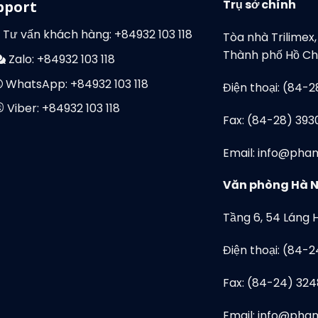
Trụ sở chính
pport
Tư vấn khách hàng:
+84932 103 118
Tòa nhà Trilimex
Thành phố Hồ Chí
Zalo:
+84932 103 118
WhatsApp:
+84932 103 118
Điện thoại: (84-
Viber:
+84932 103 118
Fax: (84-28) 393
Email: info@pha
Văn phòng Hà N
Tầng 6, 54 Láng 
Điện thoại: (84-
Fax: (84-24) 32
Email: info@pha