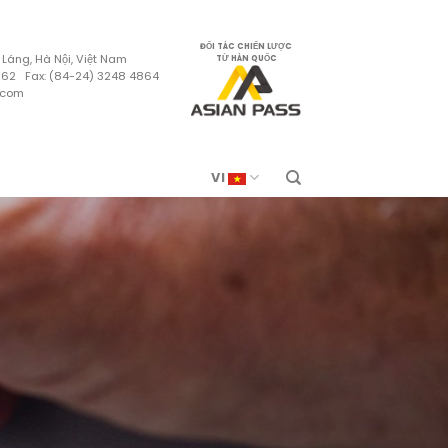
ĐỐI TÁC CHIẾN LƯỢC
 Láng, Hà Nội, Việt Nam
TỪ HÀN QUỐC
4862 Fax: (84-24) 3248 4864
.com
VI