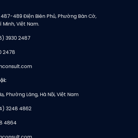
, 487-489 Điện Biên Phủ, Phường Bàn Cờ,
 Minh, Việt Nam.
28) 3930 2487
0 2478
mconsult.com
ội:
Hạ, Phường Láng, Hà Nội, Việt Nam
24) 3248 4862
48 4864
mconsult.com