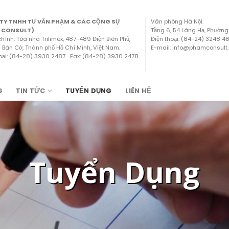
TY TNHH TƯ VẤN PHẠM & CÁC CỘNG SỰ
Văn phòng Hà Nội:
 CONSULT)
Tầng 6, 54 Láng Hạ, Phường
chính: Tòa nhà Trilimex, 487-489 Điện Biên Phủ,
Điện thoại: (84-24) 3248 
Bàn Cờ, Thành phố Hồ Chí Minh, Việt Nam.
E-mail: info@phamconsult
hoại: (84-28) 3930 2487 Fax: (84-28) 3930 2478
G
TIN TỨC
TUYỂN DỤNG
LIÊN HỆ
Tuyển Dụng