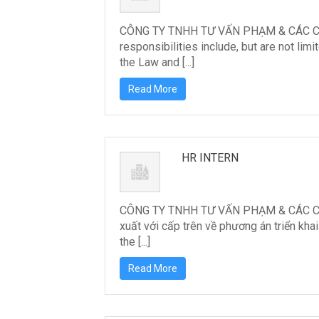
CÔNG TY TNHH TƯ VẤN PHẠM & CÁC CỘNG
responsibilities include, but are not li
the Law and [...]
Read More
HR INTERN
CÔNG TY TNHH TƯ VẤN PHẠM & CÁC CỘNG
xuất với cấp trên về phương án triển kh
the [...]
Read More