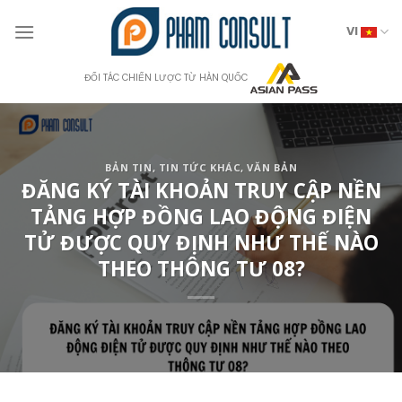
Skip
to
VI
content
ĐỐI TÁC CHIẾN LƯỢC TỪ HÀN QUỐC
BẢN TIN
,
TIN TỨC KHÁC
,
VĂN BẢN
ĐĂNG KÝ TÀI KHOẢN TRUY CẬP NỀN
TẢNG HỢP ĐỒNG LAO ĐỘNG ĐIỆN
TỬ ĐƯỢC QUY ĐỊNH NHƯ THẾ NÀO
THEO THÔNG TƯ 08?