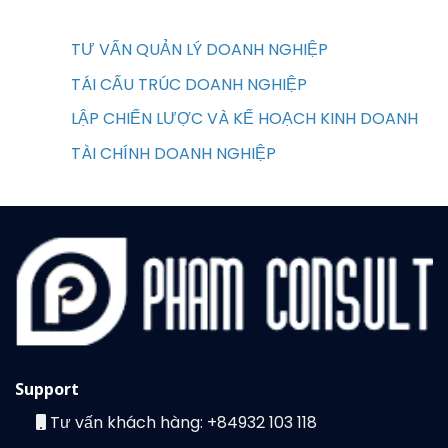
TƯ VẤN QUẢN LÝ DOANH NGHIỆP
TÁI CẤU TRÚC DOANH NGHIỆP
LẬP CHIẾN LƯỢC VÀ KẾ HOẠCH KINH DOANH
TÀI CHÍNH DOANH NGHIỆP
Support
Tư vấn khách hàng:
+84932 103 118