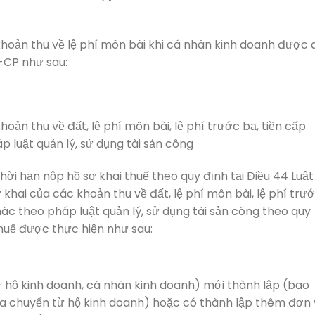
khoản thu về lệ phí môn bài khi cá nhân kinh doanh được 
Đ-CP như sau:
oản thu về đất, lệ phí môn bài, lệ phí trước bạ, tiền cấp
 luật quản lý, sử dụng tài sản công
hời hạn nộp hồ sơ khai thuế theo quy định tại Điều 44 Luật
ơ khai của các khoản thu về đất, lệ phí môn bài, lệ phí trư
ác theo pháp luật quản lý, sử dụng tài sản công theo quy
thuế được thực hiện như sau:
ừ hộ kinh doanh, cá nhân kinh doanh) mới thành lập (bao
a chuyển từ hộ kinh doanh) hoặc có thành lập thêm đơn 