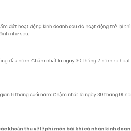
ấm dứt hoạt động kinh doanh sau đó hoạt động trở lại thì
định như sau:
háng đầu năm: Chậm nhất là ngày 30 tháng 7 năm ra hoạt
 gian 6 tháng cuối năm: Chậm nhất là ngày 30 tháng 01 n
 các khoản thu về lệ phí môn bài khi cá nhân kinh doa