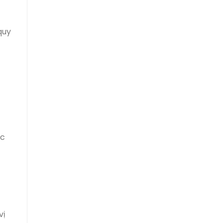
quy
ớc
vị