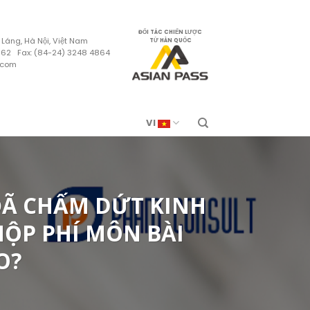
ĐỐI TÁC CHIẾN LƯỢC
 Láng, Hà Nội, Việt Nam
TỪ HÀN QUỐC
4862 Fax: (84-24) 3248 4864
.com
VI
ĐÃ CHẤM DỨT KINH
NỘP PHÍ MÔN BÀI
O?