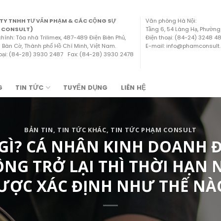
TY TNHH TƯ VẤN PHẠM & CÁC CỘNG SỰ
Văn phòng Hà Nội:
 CONSULT)
Tầng 6, 54 Láng Hạ, Phường
chính: Tòa nhà Trilimex, 487-489 Điện Biên Phủ,
Điện thoại: (84-24) 3248 
Bàn Cờ, Thành phố Hồ Chí Minh, Việt Nam.
E-mail: info@phamconsult
hoại: (84-28) 3930 2487 Fax: (84-28) 3930 2478
G
TIN TỨC
TUYỂN DỤNG
LIÊN HỆ
BẢN TIN
,
TIN TỨC KHÁC
,
TIN TỨC PHẠM CONSULT
 GÌ? CÁ NHÂN KINH DOANH 
G TRỞ LẠI THÌ THỜI HẠN 
ƯỢC XÁC ĐỊNH NHƯ THẾ NÀ