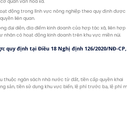
 cơ quan văn hóa xã.
hoạt động trong lĩnh vực nông nghiệp theo quy định được
uyền liên quan.
ng đại diện, địa điểm kinh doanh của hợp tác xã, liên hợp
ư nhân có hoạt động kinh doanh trên khu vực miền núi.
ợc quy định tại Điều 18 Nghị định 126/2020/NĐ-CP,
hu thuộc ngân sách nhà nước từ đất, tiền cấp quyền khai
g sản, tiền sử dụng khu vực biển, lệ phí trước bạ, lệ phí 