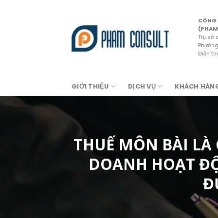
Skip
to
CÔNG 
content
(PHAM
Trụ sở 
Phường 
Điện t
GIỚI THIỆU
DỊCH VỤ
KHÁCH HÀN
THUẾ MÔN BÀI LÀ
DOANH HOẠT ĐỘN
Đ