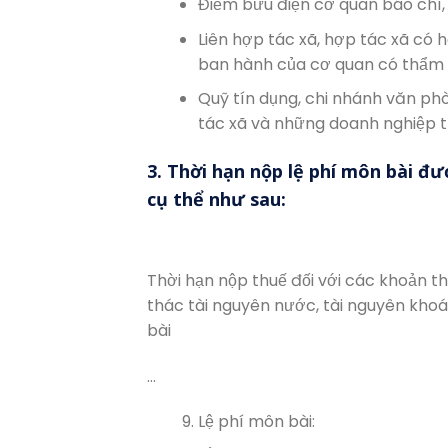
Điểm bưu điện cơ quan báo chí,
Liên hợp tác xã, hợp tác xã có 
ban hành của cơ quan có thẩm q
Quỹ tín dụng, chi nhánh văn phò
tác xã và những doanh nghiệp t
3. Thời hạn nộp lệ phí môn bài đư
cụ thể như sau:
Thời hạn nộp thuế đối với các khoản t
thác tài nguyên nước, tài nguyên khoán
bài
…
Lệ phí môn bài: