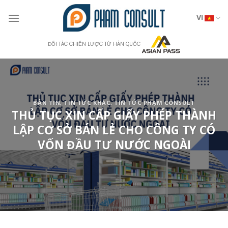
Skip
to
VI
content
ĐỐI TÁC CHIẾN LƯỢC TỪ HÀN QUỐC
BẢN TIN
,
TIN TỨC KHÁC
,
TIN TỨC PHẠM CONSULT
THỦ TỤC XIN CẤP GIẤY PHÉP THÀNH
LẬP CƠ SỞ BÁN LẺ CHO CÔNG TY CÓ
VỐN ĐẦU TƯ NƯỚC NGOÀI