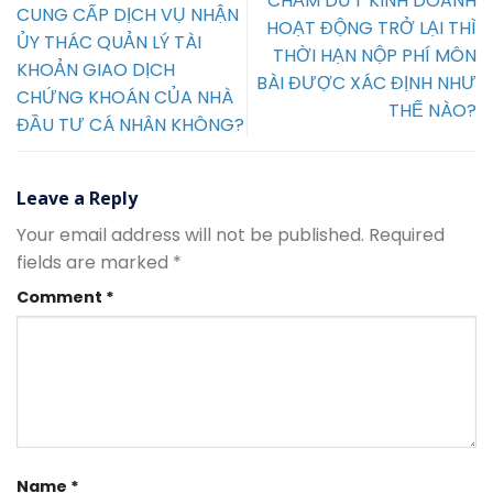
CHẤM DỨT KINH DOANH
CUNG CẤP DỊCH VỤ NHẬN
HOẠT ĐỘNG TRỞ LẠI THÌ
ỦY THÁC QUẢN LÝ TÀI
THỜI HẠN NỘP PHÍ MÔN
KHOẢN GIAO DỊCH
BÀI ĐƯỢC XÁC ĐỊNH NHƯ
CHỨNG KHOÁN CỦA NHÀ
THẾ NÀO?
ĐẦU TƯ CÁ NHÂN KHÔNG?
Leave a Reply
Your email address will not be published.
Required
fields are marked
*
Comment
*
Name
*