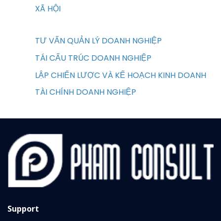
XÃ HỘI
TƯ VẤN QUẢN LÝ DOANH NGHIỆP
TÁI CẤU TRÚC DOANH NGHIỆP
LẬP CHIẾN LƯỢC VÀ KẾ HOẠCH KINH DOANH
TÀI CHÍNH DOANH NGHIỆP
Support