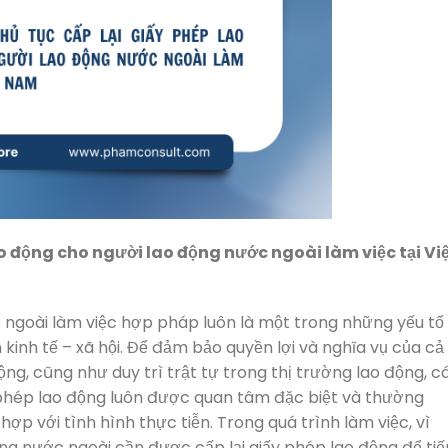
lao động cho người lao động nước ngoài làm việc tại Vi
c ngoài làm việc hợp pháp luôn là một trong những yếu tố
kinh tế – xã hội. Để đảm bảo quyền lợi và nghĩa vụ của cả
ng, cũng như duy trì trật tự trong thị trường lao động, c
y phép lao động luôn được quan tâm đặc biệt và thường
ợp với tình hình thực tiễn. Trong quá trình làm việc, vì
ng nước ngoài cần được cấp lại giấy phép lao động để tiế