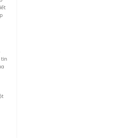
iết
úp
n
tin
ủa
ột