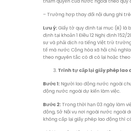
thẩm quyền của nước ngoài theo quy đ
– Trường hợp thay đổi nội dung ghi trê
Lưu ý:
Giấy tờ quy định tại mục (iii) 
định tại khoản 1 Điều 12 Nghị định 15
sự và phải dịch ra tiếng Việt trừ trư
tế mà nước Cộng hòa xã hội chủ nghĩa 
theo nguyên tắc có đi có lại hoặc theo
Trình tự cấp lại giấy phép lao
Bước 1:
Người lao động nước ngoài chuẩ
động nước ngoài dự kiến làm việc.
Bước 2:
Trong thời hạn 03 ngày làm việ
động, Sở Nội vụ nơi ngoài nước ngoài d
không cấp lại giấy phép lao động thì có