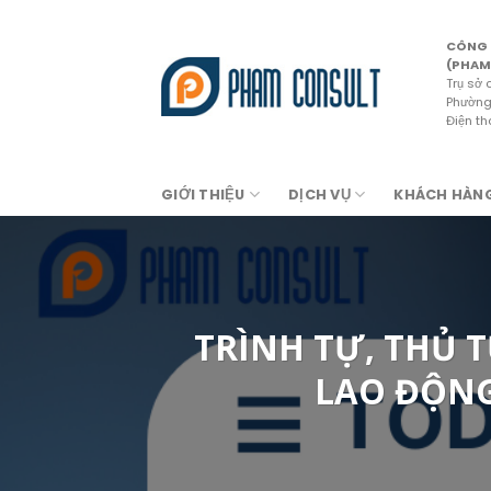
Skip
to
CÔNG 
content
(PHAM
Trụ sở 
Phường 
Điện t
GIỚI THIỆU
DỊCH VỤ
KHÁCH HÀN
TRÌNH TỰ, THỦ 
LAO ĐỘNG