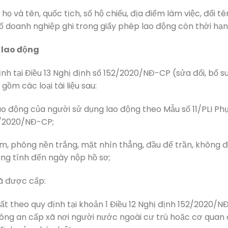
họ và tên, quốc tịch, số hộ chiếu, địa điểm làm việc, đổi tê
 doanh nghiệp ghi trong giấy phép lao động còn thời hạn
p lao động
nh tại Điều 13 Nghị định số 152/2020/NĐ-CP (sửa đổi, bổ s
ồm các loại tài liệu sau:
lao động của người sử dụng lao động theo Mẫu số 11/PLI Ph
2/2020/NĐ-CP;
cm, phông nền trắng, mặt nhìn thẳng, đầu để trần, không 
ng tính đến ngày nộp hồ sơ;
đã được cấp:
t theo quy định tại khoản 1 Điều 12 Nghị định 152/2020/N
công an cấp xã nơi người nước ngoài cư trú hoặc cơ quan