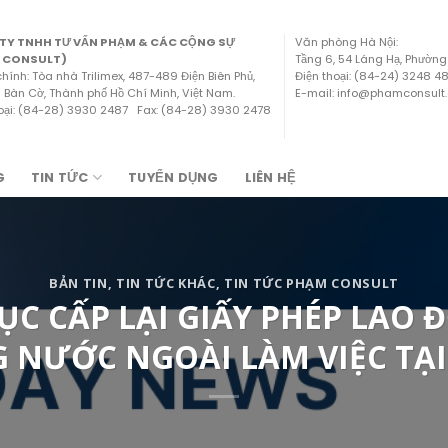
TY TNHH TƯ VẤN PHẠM & CÁC CỘNG SỰ
Văn phòng Hà Nội:
 CONSULT)
Tầng 6, 54 Láng Hạ, Phường
chính: Tòa nhà Trilimex, 487-489 Điện Biên Phủ,
Điện thoại: (84-24) 3248 
Bàn Cờ, Thành phố Hồ Chí Minh, Việt Nam.
E-mail: info@phamconsult
hoại: (84-28) 3930 2487 Fax: (84-28) 3930 2478
G
TIN TỨC
TUYỂN DỤNG
LIÊN HỆ
BẢN TIN
,
TIN TỨC KHÁC
,
TIN TỨC PHẠM CONSULT
TỤC CẤP LẠI GIẤY PHÉP LAO
 NƯỚC NGOÀI LÀM VIỆC TẠI