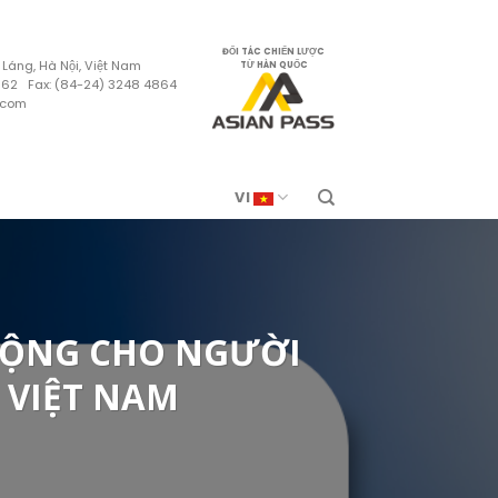
ĐỐI TÁC CHIẾN LƯỢC
 Láng, Hà Nội, Việt Nam
TỪ HÀN QUỐC
4862 Fax: (84-24) 3248 4864
.com
VI
 ĐỘNG CHO NGƯỜI
 VIỆT NAM