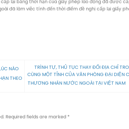
 cấp lại bằng thời hạn của giấy phép lao động đã được c
goài đã làm việc tính đến thời điểm đề nghị cấp lại giấy p
TRÌNH TỰ, THỦ TỤC THAY ĐỔI ĐỊA CHỈ TR
 LÚC NÀO
CÙNG MỘT TỈNH CỦA VĂN PHÒNG ĐẠI DIỆN 
 HẠN THEO
THƯƠNG NHÂN NƯỚC NGOÀI TẠI VIỆT NAM
d.
Required fields are marked
*