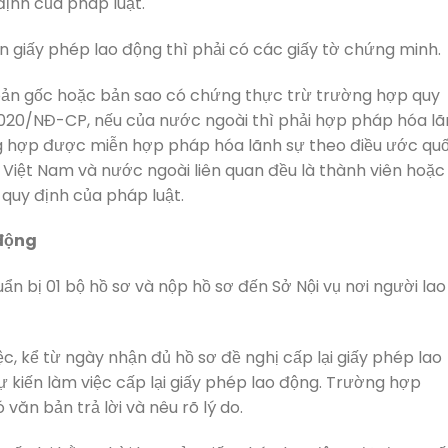
ịnh của pháp luật.
n giấy phép lao động thì phải có các giấy tờ chứng minh.
là bản gốc hoặc bản sao có chứng thực trừ trường hợp quy
2/2020/NĐ-CP, nếu của nước ngoài thì phải hợp pháp hóa l
ờng hợp được miễn hợp pháp hóa lãnh sự theo điều ước qu
Việt Nam và nước ngoài liên quan đều là thành viên hoặc
 quy định của pháp luật.
 động
n bị 01 bộ hồ sơ và nộp hồ sơ đến Sở Nội vụ nơi người lao
c, kể từ ngày nhận đủ hồ sơ đề nghị cấp lại giấy phép lao
ự kiến làm việc cấp lại giấy phép lao động. Trường hợp
 văn bản trả lời và nêu rõ lý do.