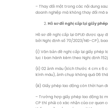
– Thay đổi một trong các nội dung sau: 
doanh nghiệp mà không thay đổi mã số
Hồ sơ đề nghị cấp lại giấy phé
Hồ sơ đề nghị cấp lại GPLĐ được quy đị
bởi Nghị định số 70/2023/NĐ-CP), bao g
(i) Văn bản đề nghị cấp lại giấy phép 
lục I ban hành kèm theo Nghị định 15
(ii) 02 ảnh màu (kích thước 4 cm x 6 
kính màu), ảnh chụp không quá 06 thá
(iii) Giấy phép lao động còn thời hạn 
– Trường hợp giấy phép lao động bị mấ
CP thì phải có xác nhận của cơ quan 