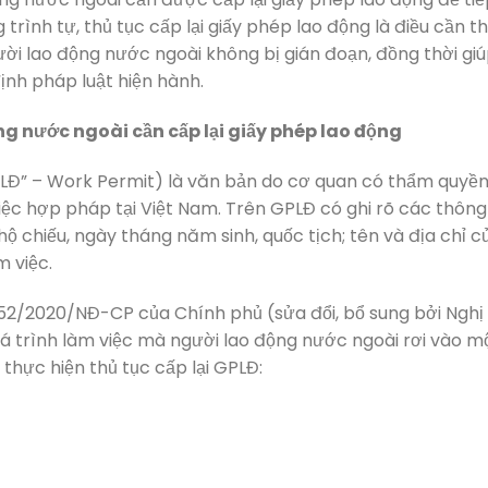
rình tự, thủ tục cấp lại giấy phép lao động là điều cần th
ời lao động nước ngoài không bị gián đoạn, đồng thời gi
nh pháp luật hiện hành.
g nước ngoài cần cấp lại giấy phép lao động
GPLĐ” – Work Permit) là văn bản do cơ quan có thẩm quyề
c hợp pháp tại Việt Nam. Trên GPLĐ có ghi rõ các thông 
hộ chiếu, ngày tháng năm sinh, quốc tịch; tên và địa chỉ c
m việc.
ố 152/2020/NĐ-CP của Chính phủ (sửa đổi, bổ sung bởi Nghị
á trình làm việc mà người lao động nước ngoài rơi vào m
thực hiện thủ tục cấp lại GPLĐ: