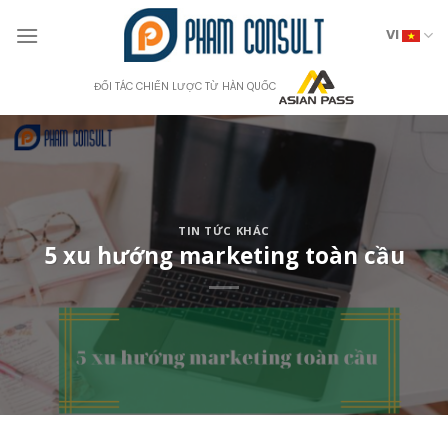
Skip
to
VI
content
ĐỐI TÁC CHIẾN LƯỢC TỪ HÀN QUỐC
TIN TỨC KHÁC
5 xu hướng marketing toàn cầu