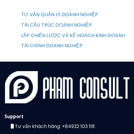
TƯ VẤN QUẢN LÝ DOANH NGHIỆP
TÁI CẤU TRÚC DOANH NGHIỆP
LẬP CHIẾN LƯỢC VÀ KẾ HOẠCH KINH DOANH
TÀI CHÍNH DOANH NGHIỆP
Support
Tư vấn khách hàng:
+84932 103 118