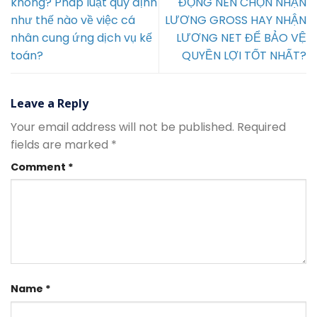
không? Pháp luật quy định
ĐỘNG NÊN CHỌN NHẬN
như thế nào về việc cá
LƯƠNG GROSS HAY NHẬN
nhân cung ứng dịch vụ kế
LƯƠNG NET ĐỂ BẢO VỆ
toán?
QUYỀN LỢI TỐT NHẤT?
Leave a Reply
Your email address will not be published.
Required
fields are marked
*
Comment
*
Name
*