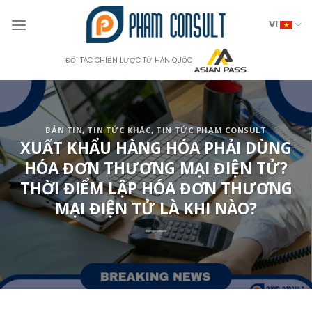
Skip
to
VI
content
ĐỐI TÁC CHIẾN LƯỢC TỪ HÀN QUỐC
BẢN TIN
,
TIN TỨC KHÁC
,
TIN TỨC PHẠM CONSULT
XUẤT KHẨU HÀNG HÓA PHẢI DÙNG
HÓA ĐƠN THƯƠNG MẠI ĐIỆN TỬ?
THỜI ĐIỂM LẬP HÓA ĐƠN THƯƠNG
MẠI ĐIỆN TỬ LÀ KHI NÀO?