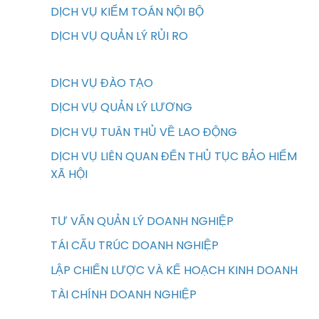
DỊCH VỤ KIỂM TOÁN NỘI BỘ
DỊCH VỤ QUẢN LÝ RỦI RO
DỊCH VỤ ĐÀO TẠO
DỊCH VỤ QUẢN LÝ LƯƠNG
DỊCH VỤ TUÂN THỦ VỀ LAO ĐỘNG
DỊCH VỤ LIÊN QUAN ĐẾN THỦ TỤC BẢO HIỂM
XÃ HỘI
TƯ VẤN QUẢN LÝ DOANH NGHIỆP
TÁI CẤU TRÚC DOANH NGHIỆP
LẬP CHIẾN LƯỢC VÀ KẾ HOẠCH KINH DOANH
TÀI CHÍNH DOANH NGHIỆP