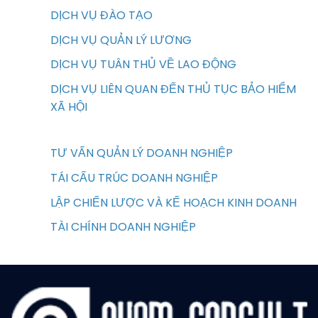
DỊCH VỤ ĐÀO TẠO
DỊCH VỤ QUẢN LÝ LƯƠNG
DỊCH VỤ TUÂN THỦ VỀ LAO ĐỘNG
DỊCH VỤ LIÊN QUAN ĐẾN THỦ TỤC BẢO HIỂM
XÃ HỘI
TƯ VẤN QUẢN LÝ DOANH NGHIỆP
TÁI CẤU TRÚC DOANH NGHIỆP
LẬP CHIẾN LƯỢC VÀ KẾ HOẠCH KINH DOANH
TÀI CHÍNH DOANH NGHIỆP