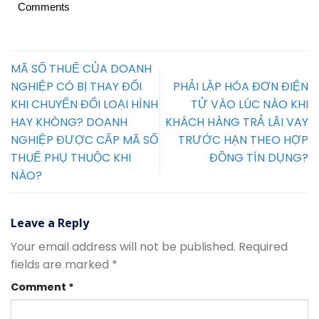
Comments
MÃ SỐ THUẾ CỦA DOANH
NGHIỆP CÓ BỊ THAY ĐỔI
PHẢI LẬP HÓA ĐƠN ĐIỆN
KHI CHUYỂN ĐỔI LOẠI HÌNH
TỬ VÀO LÚC NÀO KHI
HAY KHÔNG? DOANH
KHÁCH HÀNG TRẢ LÃI VAY
NGHIỆP ĐƯỢC CẤP MÃ SỐ
TRƯỚC HẠN THEO HỢP
THUẾ PHỤ THUỘC KHI
ĐỒNG TÍN DỤNG?
NÀO?
Leave a Reply
Your email address will not be published.
Required
fields are marked
*
Comment
*