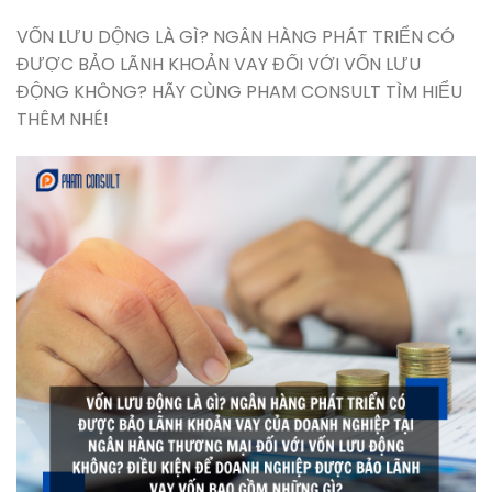
VỐN LƯU DỘNG LÀ GÌ? NGÂN HÀNG PHÁT TRIỂN CÓ
ĐƯỢC BẢO LÃNH KHOẢN VAY ĐỐI VỚI VỐN LƯU
ĐỘNG KHÔNG? HÃY CÙNG PHAM CONSULT TÌM HIỂU
THÊM NHÉ!