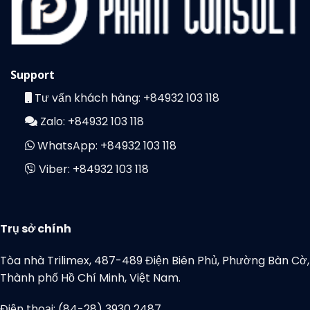
Support
Tư vấn khách hàng:
+84932 103 118
Zalo:
+84932 103 118
WhatsApp:
+84932 103 118
Viber:
+84932 103 118
Trụ sở chính
Tòa nhà Trilimex, 487-489 Điện Biên Phủ, Phường Bàn Cờ,
Thành phố Hồ Chí Minh, Việt Nam.
Điện thoại: (84-28) 3930 2487