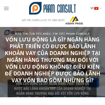
Skip
to
VI
content
ĐỐI TÁC CHIẾN LƯỢC TỪ HÀN QUỐC
BẢN TIN
,
TIN TỨC KHÁC
,
TIN TỨC PHẠM CONSULT
VỐN LƯU ĐỘNG LÀ GÌ? NGÂN HÀNG
PHÁT TRIỂN CÓ ĐƯỢC BẢO LÃNH
KHOẢN VAY CỦA DOANH NGHIỆP TẠI
NGÂN HÀNG THƯƠNG MẠI ĐỐI VỚI
VỐN LƯU ĐỘNG KHÔNG? ĐIỀU KIỆN
ĐỂ DOANH NGHIỆP ĐƯỢC BẢO LÃNH
VAY VỐN BAO GỒM NHỮNG GÌ?