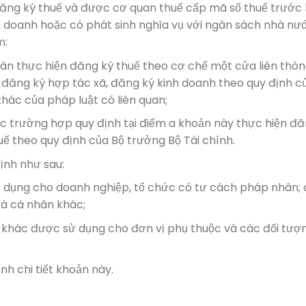
đăng ký thuế và được cơ quan thuế cấp mã số thuế trước 
h doanh hoặc có phát sinh nghĩa vụ với ngân sách nhà nư
m:
hân thực hiện đăng ký thuế theo cơ chế một cửa liên thô
 đăng ký hợp tác xã, đăng ký kinh doanh theo quy định c
hác của pháp luật có liên quan;
c trường hợp quy định tại điểm a khoản này thực hiện đ
uế theo quy định của Bộ trưởng Bộ Tài chính.
ịnh như sau:
ử dụng cho doanh nghiệp, tổ chức có tư cách pháp nhân; 
và cá nhân khác;
tự khác được sử dụng cho đơn vị phụ thuộc và các đối tượ
nh chi tiết khoản này.