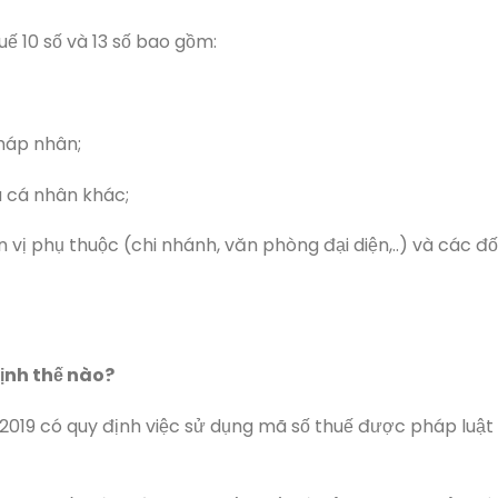
ế 10 số và 13 số bao gồm:
háp nhân;
và cá nhân khác;
 vị phụ thuộc (chi nhánh, văn phòng đại diện,..) và các đố
ịnh thế nào?
 2019 có quy định việc sử dụng mã số thuế được pháp luật