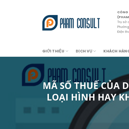
Skip
to
CÔNG 
content
(PHAM
Trụ sở 
Phường 
Điện t
GIỚI THIỆU
DỊCH VỤ
KHÁCH HÀN
MÃ SỐ THUẾ CỦA D
LOẠI HÌNH HAY 