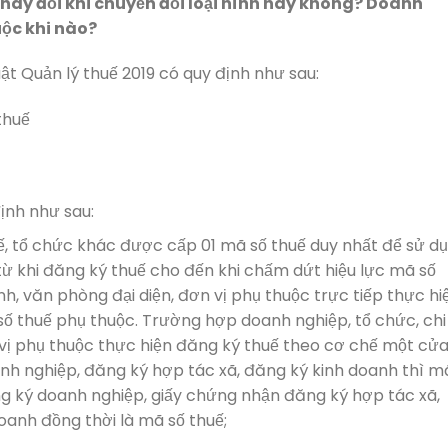
thay đổi khi chuyển đổi loại hình hay không? Doanh
ộc khi nào?
ật Quản lý thuế 2019 có quy định như sau:
thuế
ịnh như sau:
ế, tổ chức khác được cấp 01 mã số thuế duy nhất để sử d
từ khi đăng ký thuế cho đến khi chấm dứt hiệu lực mã số
h, văn phòng đại diện, đơn vị phụ thuộc trực tiếp thực hi
số thuế phụ thuộc. Trường hợp doanh nghiệp, tổ chức, chi
 vị phụ thuộc thực hiện đăng ký thuế theo cơ chế một cử
anh nghiệp, đăng ký hợp tác xã, đăng ký kinh doanh thì m
ng ký doanh nghiệp, giấy chứng nhận đăng ký hợp tác xã,
oanh đồng thời là mã số thuế;