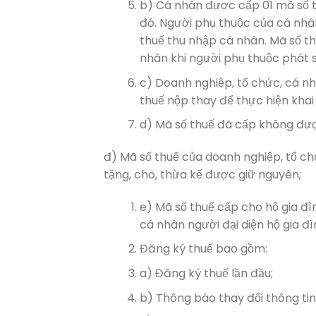
b) Cá nhân được cấp 01 mã số t
đó. Người phụ thuộc của cá nhâ
thuế thu nhập cá nhân. Mã số t
nhân khi người phụ thuộc phát 
c) Doanh nghiệp, tổ chức, cá n
thuế nộp thay để thực hiện khai
d) Mã số thuế đã cấp không đượ
đ) Mã số thuế của doanh nghiệp, tổ chứ
tặng, cho, thừa kế được giữ nguyên;
e) Mã số thuế cấp cho hộ gia đì
cá nhân người đại diện hộ gia đì
Đăng ký thuế bao gồm:
a) Đăng ký thuế lần đầu;
b) Thông báo thay đổi thông tin