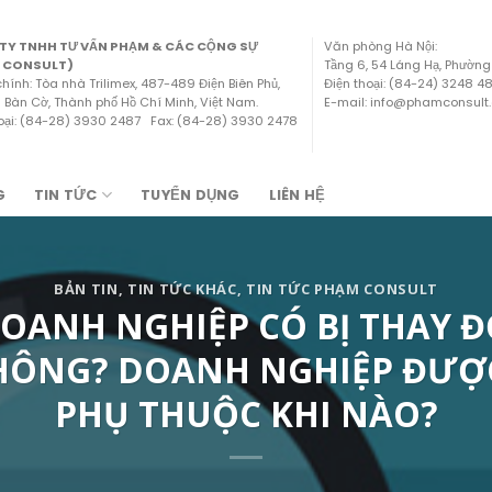
TY TNHH TƯ VẤN PHẠM & CÁC CỘNG SỰ
Văn phòng Hà Nội:
 CONSULT)
Tầng 6, 54 Láng Hạ, Phường
chính: Tòa nhà Trilimex, 487-489 Điện Biên Phủ,
Điện thoại: (84-24) 3248 
Bàn Cờ, Thành phố Hồ Chí Minh, Việt Nam.
E-mail: info@phamconsult
hoại: (84-28) 3930 2487 Fax: (84-28) 3930 2478
G
TIN TỨC
TUYỂN DỤNG
LIÊN HỆ
BẢN TIN
,
TIN TỨC KHÁC
,
TIN TỨC PHẠM CONSULT
OANH NGHIỆP CÓ BỊ THAY Đ
KHÔNG? DOANH NGHIỆP ĐƯỢC
PHỤ THUỘC KHI NÀO?