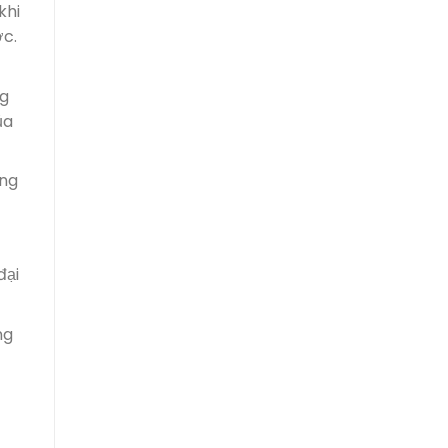
khi
ớc.
ng
ủa
ăng
đại
ng