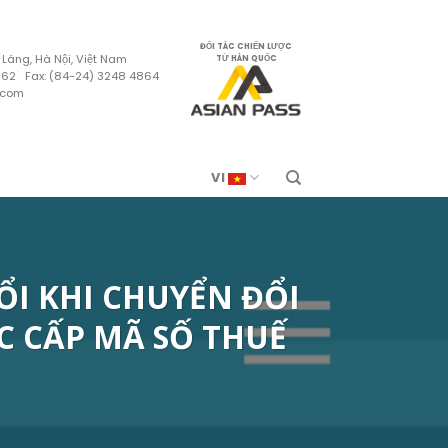
ĐỐI TÁC CHIẾN LƯỢC
 Láng, Hà Nội, Việt Nam
TỪ HÀN QUỐC
4862 Fax: (84-24) 3248 4864
.com
VI
ỔI KHI CHUYỂN ĐỔI
 CẤP MÃ SỐ THUẾ