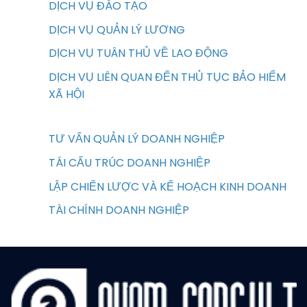
DỊCH VỤ ĐÀO TẠO
DỊCH VỤ QUẢN LÝ LƯƠNG
DỊCH VỤ TUÂN THỦ VỀ LAO ĐỘNG
DỊCH VỤ LIÊN QUAN ĐẾN THỦ TỤC BẢO HIỂM
XÃ HỘI
TƯ VẤN QUẢN LÝ DOANH NGHIỆP
TÁI CẤU TRÚC DOANH NGHIỆP
LẬP CHIẾN LƯỢC VÀ KẾ HOẠCH KINH DOANH
TÀI CHÍNH DOANH NGHIỆP