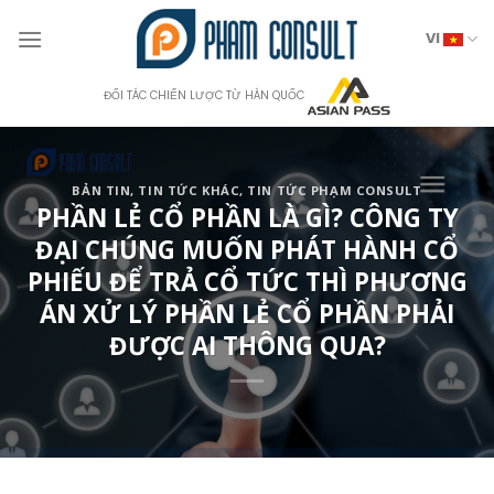
Skip
to
VI
content
ĐỐI TÁC CHIẾN LƯỢC TỪ HÀN QUỐC
BẢN TIN
,
TIN TỨC KHÁC
,
TIN TỨC PHẠM CONSULT
PHẦN LẺ CỔ PHẦN LÀ GÌ? CÔNG TY
ĐẠI CHÚNG MUỐN PHÁT HÀNH CỔ
PHIẾU ĐỂ TRẢ CỔ TỨC THÌ PHƯƠNG
ÁN XỬ LÝ PHẦN LẺ CỔ PHẦN PHẢI
ĐƯỢC AI THÔNG QUA?