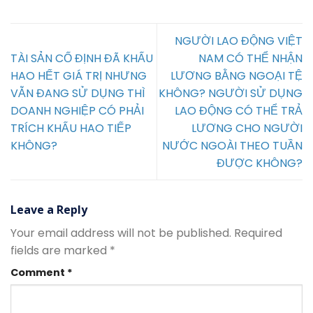
NGƯỜI LAO ĐỘNG VIỆT
TÀI SẢN CỐ ĐỊNH ĐÃ KHẤU
NAM CÓ THỂ NHẬN
HAO HẾT GIÁ TRỊ NHƯNG
LƯƠNG BẰNG NGOẠI TỆ
VẪN ĐANG SỬ DỤNG THÌ
KHÔNG? NGƯỜI SỬ DỤNG
DOANH NGHIỆP CÓ PHẢI
LAO ĐỘNG CÓ THỂ TRẢ
TRÍCH KHẤU HAO TIẾP
LƯƠNG CHO NGƯỜI
KHÔNG?
NƯỚC NGOÀI THEO TUẦN
ĐƯỢC KHÔNG?
Leave a Reply
Your email address will not be published.
Required
fields are marked
*
Comment
*