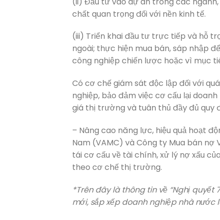
(ii) Đầu tư vào dự án trong các ngành, 
chất quan trọng đối với nền kinh tế.
(iii) Triển khai đầu tư trực tiếp và h
ngoài; thực hiện mua bán, sáp nhập để
công nghiệp chiến lược hoặc vì mục tiê
Có cơ chế giám sát độc lập đối với quá
nghiệp, bảo đảm việc cơ cấu lại doanh
giá thị trường và tuân thủ đầy đủ quy 
– Nâng cao năng lực, hiệu quả hoạt độn
Nam (VAMC) và Công ty Mua bán nợ Việ
tái cơ cấu về tài chính, xử lý nợ xấu
theo cơ chế thị trường.
*Trên đây là thông tin về “Nghị quyết 
mới, sắp xếp doanh nghiệp nhà nước l