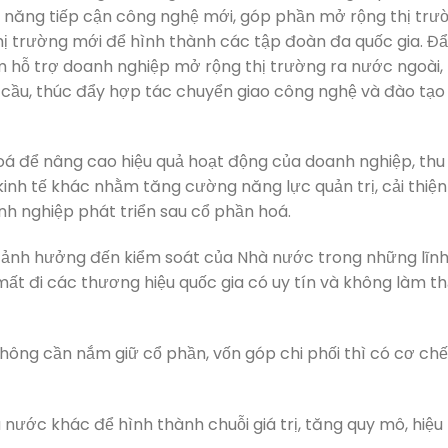
hả năng tiếp cận công nghệ mới, góp phần mở rộng thị trư
thị trường mới để hình thành các tập đoàn đa quốc gia. Đ
m hỗ trợ doanh nghiệp mở rộng thị trường ra nước ngoài,
 cầu, thúc đẩy hợp tác chuyển giao công nghệ và đào tạo
 hoá để nâng cao hiệu quả hoạt động của doanh nghiệp, thu
inh tế khác nhằm tăng cường năng lực quản trị, cải thiện
nh nghiệp phát triển sau cổ phần hoá.
 ảnh hưởng đến kiểm soát của Nhà nước trong những lĩn
mất đi các thương hiệu quốc gia có uy tín và không làm th
ông cần nắm giữ cổ phần, vốn góp chi phối thì có cơ chế,
nước khác để hình thành chuỗi giá trị, tăng quy mô, hiệu