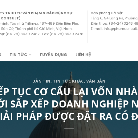
TY TNHH TƯ VẤN PHẠM & CÁC CỘNG SỰ
Văn phòng Hà Nội:
 CONSULT)
Tầng 6, 54 Láng Hạ, Phường
chính: Tòa nhà Trilimex, 487-489 Điện Biên Phủ,
Điện thoại: (84-24) 3248 
Bàn Cờ, Thành phố Hồ Chí Minh, Việt Nam.
E-mail: info@phamconsult
hoại: (84-28) 3930 2487 Fax: (84-28) 3930 2478
G
TIN TỨC
TUYỂN DỤNG
LIÊN HỆ
BẢN TIN
,
TIN TỨC KHÁC
,
VĂN BẢN
IẾP TỤC CƠ CẤU LẠI VỐN N
ỚI SẮP XẾP DOANH NGHIỆP
IẢI PHÁP ĐƯỢC ĐẶT RA CÓ