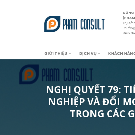
Skip
to
CÔNG 
content
(PHAM
Trụ sở 
Phường 
Điện t
GIỚI THIỆU
DỊCH VỤ
KHÁCH HÀN
NGHỊ QUYẾT 79: T
NGHIỆP VÀ ĐỔI M
TRONG CÁC G