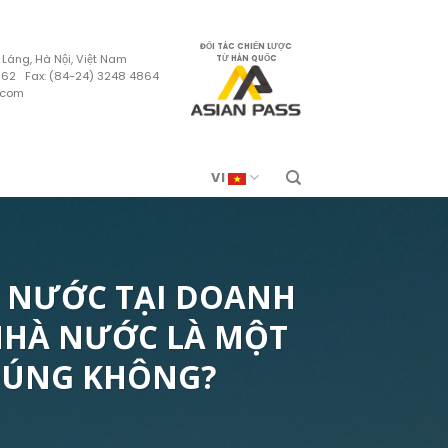
ĐỐI TÁC CHIẾN LƯỢC
 Láng, Hà Nội, Việt Nam
TỪ HÀN QUỐC
4862 Fax: (84-24) 3248 4864
.com
VI
HÀ NƯỚC TẠI DOANH
 NHÀ NƯỚC LÀ MỘT
 ĐÚNG KHÔNG?