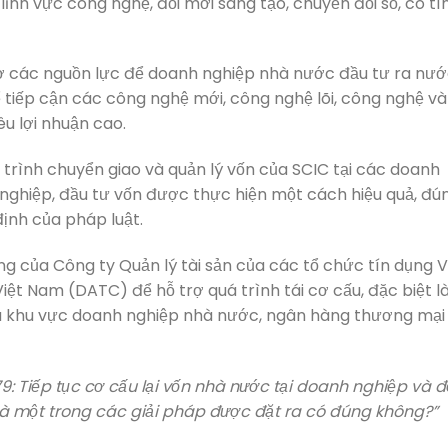
lĩnh vực công nghệ, đổi mới sáng tạo, chuyển đổi số, có tí
ỗ trợ các nguồn lực để doanh nghiệp nhà nước đầu tư ra nư
 tiếp cận các công nghệ mới, công nghệ lõi, công nghệ và
u lợi nhuận cao.
 trình chuyển giao và quản lý vốn của SCIC tại các doanh
 nghiệp, đầu tư vốn được thực hiện một cách hiệu quả, đú
định của pháp luật.
g của Công ty Quản lý tài sản của các tổ chức tín dụng V
t Nam (DATC) để hỗ trợ quá trình tái cơ cấu, đặc biệt l
 của khu vực doanh nghiệp nhà nước, ngân hàng thương mại
79: Tiếp tục cơ cấu lại vốn nhà nước tại doanh nghiệp và đ
à một trong các giải pháp được đặt ra có đúng không?”