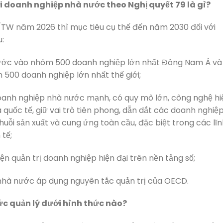
ới doanh nghiệp nhà nước theo Nghị quyết 79 là gì?
/TW năm 2026 thì mục tiêu cụ thế đến năm 2030 đối với
:
ước vào nhóm 500 doanh nghiệp lớn nhất Đông Nam Á và
500 doanh nghiệp lớn nhất thế giới;
doanh nghiệp nhà nước mạnh, có quy mô lớn, công nghệ hi
 quốc tế, giữ vai trò tiên phong, dẫn dắt các doanh nghiệ
uỗi sản xuất và cung ứng toàn cầu, đặc biệt trong các lĩ
 tế;
n quản trị doanh nghiệp hiện đại trên nền tảng số;
 nhà nước áp dụng nguyên tắc quản trị của OECD.
c quản lý dưới hình thức nào?