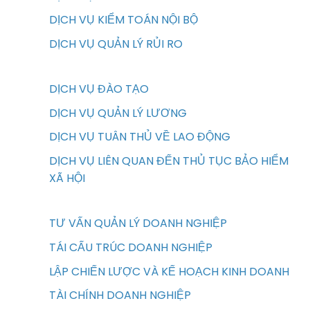
DỊCH VỤ KIỂM TOÁN NỘI BỘ
DỊCH VỤ QUẢN LÝ RỦI RO
DỊCH VỤ ĐÀO TẠO
DỊCH VỤ QUẢN LÝ LƯƠNG
DỊCH VỤ TUÂN THỦ VỀ LAO ĐỘNG
DỊCH VỤ LIÊN QUAN ĐẾN THỦ TỤC BẢO HIỂM
XÃ HỘI
TƯ VẤN QUẢN LÝ DOANH NGHIỆP
TÁI CẤU TRÚC DOANH NGHIỆP
LẬP CHIẾN LƯỢC VÀ KẾ HOẠCH KINH DOANH
TÀI CHÍNH DOANH NGHIỆP