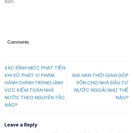
bạn.
Comments
XÁC ĐỊNH MỨC PHẠT TIỀN
KHI XỬ PHẠT VI PHẠM
GIA HẠN THỜI GIAN GÓP
HÀNH CHÍNH TRONG LĨNH
VỐN CHO NHÀ ĐẦU TƯ
VỰC KIỂM TOÁN NHÀ
NƯỚC NGOÀI NHƯ THẾ
NƯỚC THEO NGUYÊN TẮC
NÀO?
NÀO?
Leave a Reply