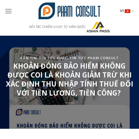
Skip
to
VI
content
ĐỐI TÁC CHIẾN LƯỢC TỪ HÀN QUỐC
BẢN TIN
,
TIN TỨC KHÁC
,
TIN TỨC PHẠM CONSULT
KHOẢN ĐÓNG BẢO HIỂM KHÔNG
ĐƯỢC COI LÀ KHOẢN GIẢM TRỪ KHI
XÁC ĐỊNH THU NHẬP TÍNH THUẾ ĐỐI
VỚI TIỀN LƯƠNG, TIỀN CÔNG?