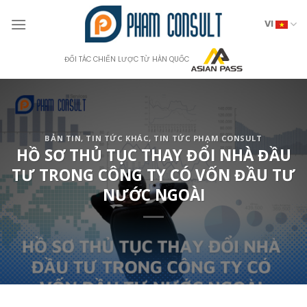
Skip
to
VI
content
ĐỐI TÁC CHIẾN LƯỢC TỪ HÀN QUỐC
BẢN TIN
,
TIN TỨC KHÁC
,
TIN TỨC PHẠM CONSULT
HỒ SƠ THỦ TỤC THAY ĐỔI NHÀ ĐẦU
TƯ TRONG CÔNG TY CÓ VỐN ĐẦU TƯ
NƯỚC NGOÀI