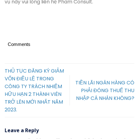
vụ này vui lòng liên hệ Pham Consult.
Comments
THỦ TỤC ĐĂNG KÝ GIẢM
VỐN ĐIỀU LỆ TRONG
TIỀN LÃI NGÂN HÀNG CÓ
CÔNG TY TRÁCH NHIỆM
PHẢI ĐÓNG THUẾ THU
HỮU HẠN 2 THÀNH VIÊN
NHẬP CÁ NHÂN KHÔNG?
TRỞ LÊN MỚI NHẤT NĂM
2023.
Leave a Reply