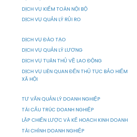
DỊCH VỤ KIỂM TOÁN NỘI BỘ
DỊCH VỤ QUẢN LÝ RỦI RO
DỊCH VỤ ĐÀO TẠO
DỊCH VỤ QUẢN LÝ LƯƠNG
DỊCH VỤ TUÂN THỦ VỀ LAO ĐỘNG
DỊCH VỤ LIÊN QUAN ĐẾN THỦ TỤC BẢO HIỂM
XÃ HỘI
TƯ VẤN QUẢN LÝ DOANH NGHIỆP
TÁI CẤU TRÚC DOANH NGHIỆP
LẬP CHIẾN LƯỢC VÀ KẾ HOẠCH KINH DOANH
TÀI CHÍNH DOANH NGHIỆP