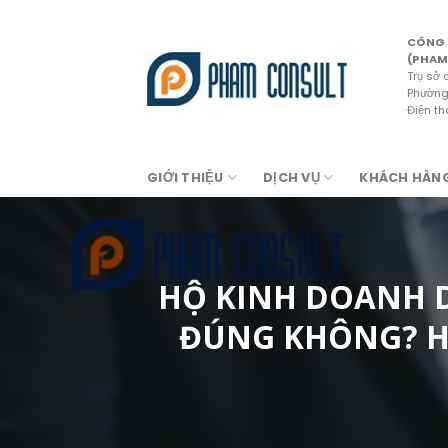
Skip
to
CÔNG 
content
(PHAM
Trụ sở 
Phường 
Điện t
GIỚI THIỆU
DỊCH VỤ
KHÁCH HÀN
HỘ KINH DOANH D
ĐÚNG KHÔNG? H