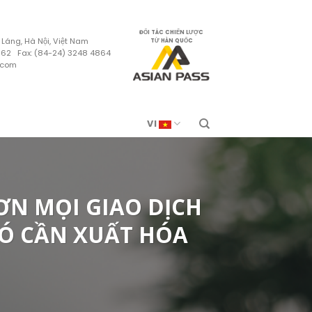
ĐỐI TÁC CHIẾN LƯỢC
 Láng, Hà Nội, Việt Nam
TỪ HÀN QUỐC
4862 Fax: (84-24) 3248 4864
.com
VI
ƠN MỌI GIAO DỊCH
Ó CẦN XUẤT HÓA