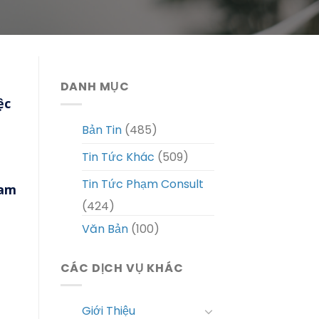
DANH MỤC
ệc
Bản Tin
(485)
Tin Tức Khác
(509)
Tin Tức Phạm Consult
ham
(424)
Văn Bản
(100)
CÁC DỊCH VỤ KHÁC
Giới Thiệu