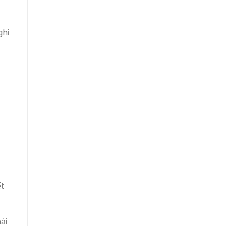
ghị
ết
ải