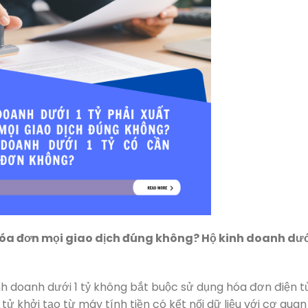
t hóa đơn mọi giao dịch đúng không? Hộ kinh doanh dướ
h doanh dưới 1 tỷ không bắt buộc sử dụng hóa đơn điện t
ử khởi tạo từ máy tính tiền có kết nối dữ liệu với cơ quan