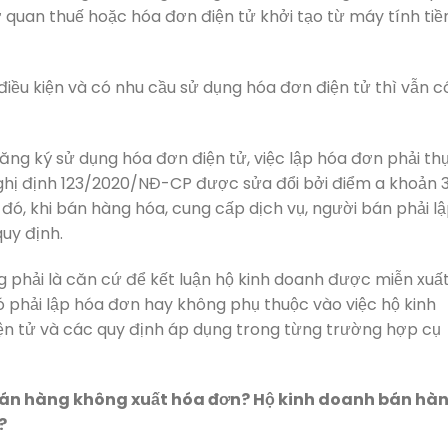
quan thuế hoặc hóa đơn điện tử khởi tạo từ máy tính tiề
điều kiện và có nhu cầu sử dụng hóa đơn điện tử thì vẫn c
ăng ký sử dụng hóa đơn điện tử, việc lập hóa đơn phải th
 Nghị định 123/2020/NĐ-CP được sửa đổi bởi điểm a khoản 
đó, khi bán hàng hóa, cung cấp dịch vụ, người bán phải l
uy định.
g phải là căn cứ để kết luận hộ kinh doanh được miễn xuấ
 phải lập hóa đơn hay không phụ thuộc vào việc hộ kinh
n tử và các quy định áp dụng trong từng trường hợp cụ
h bán hàng không xuất hóa đơn? Hộ kinh doanh bán hà
?