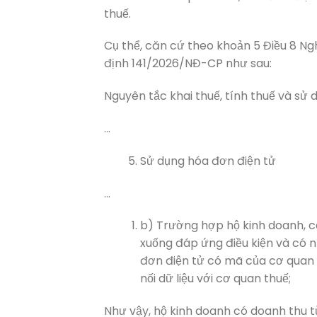
thuế.
Cụ thể, căn cứ theo khoản 5 Điều 8 Ng
định 141/2026/NĐ-CP như sau:
Nguyên tắc khai thuế, tính thuế và sử
…
Sử dụng hóa đơn điện tử
…
b) Trường hợp hộ kinh doanh, c
xuống đáp ứng điều kiện và có 
đơn điện tử có mã của cơ quan t
nối dữ liệu với cơ quan thuế;
Như vậy, hộ kinh doanh có doanh thu t