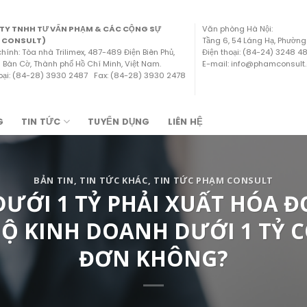
TY TNHH TƯ VẤN PHẠM & CÁC CỘNG SỰ
Văn phòng Hà Nội:
 CONSULT)
Tầng 6, 54 Láng Hạ, Phường
chính: Tòa nhà Trilimex, 487-489 Điện Biên Phủ,
Điện thoại: (84-24) 3248 
Bàn Cờ, Thành phố Hồ Chí Minh, Việt Nam.
E-mail: info@phamconsult
hoại: (84-28) 3930 2487 Fax: (84-28) 3930 2478
G
TIN TỨC
TUYỂN DỤNG
LIÊN HỆ
BẢN TIN
,
TIN TỨC KHÁC
,
TIN TỨC PHẠM CONSULT
ƯỚI 1 TỶ PHẢI XUẤT HÓA Đ
Ộ KINH DOANH DƯỚI 1 TỶ C
ĐƠN KHÔNG?