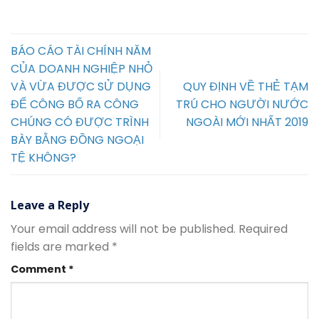
BÁO CÁO TÀI CHÍNH NĂM
CỦA DOANH NGHIỆP NHỎ
VÀ VỪA ĐƯỢC SỬ DỤNG
QUY ĐỊNH VỀ THẺ TẠM
ĐỂ CÔNG BỐ RA CÔNG
TRÚ CHO NGƯỜI NƯỚC
CHÚNG CÓ ĐƯỢC TRÌNH
NGOÀI MỚI NHẤT 2019
BÀY BẰNG ĐỒNG NGOẠI
TỆ KHÔNG?
Leave a Reply
Your email address will not be published.
Required
fields are marked
*
Comment
*