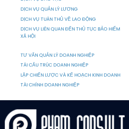
DỊCH VỤ QUẢN LÝ LƯƠNG
DỊCH VỤ TUÂN THỦ VỀ LAO ĐỘNG
DỊCH VỤ LIÊN QUAN ĐẾN THỦ TỤC BẢO HIỂM
XÃ HỘI
TƯ VẤN QUẢN LÝ DOANH NGHIỆP
TÁI CẤU TRÚC DOANH NGHIỆP
LẬP CHIẾN LƯỢC VÀ KẾ HOẠCH KINH DOANH
TÀI CHÍNH DOANH NGHIỆP