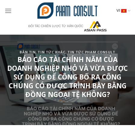
Skip
to
VI
content
ĐỐI TÁC CHIẾN LƯỢC TỪ HÀN QUỐC
BẢN TIN
,
TIN TỨC KHÁC
,
TIN TỨC PHẠM CONSULT
BÁO CÁO TÀI CHÍNH NĂM CỦA
DOANH NGHIỆP NHỎ VÀ VỪA ĐƯỢC
SỬ DỤNG ĐỂ CÔNG BỐ RA CÔNG
CHÚNG CÓ ĐƯỢC TRÌNH BÀY BẰNG
ĐỒNG NGOẠI TỆ KHÔNG?