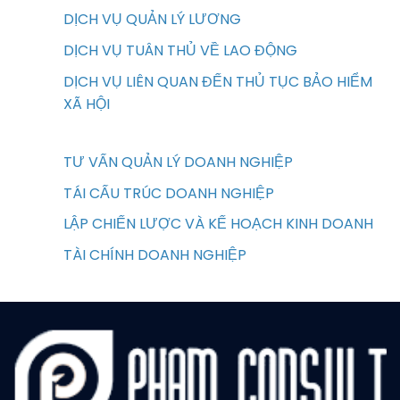
DỊCH VỤ QUẢN LÝ LƯƠNG
DỊCH VỤ TUÂN THỦ VỀ LAO ĐỘNG
DỊCH VỤ LIÊN QUAN ĐẾN THỦ TỤC BẢO HIỂM
XÃ HỘI
TƯ VẤN QUẢN LÝ DOANH NGHIỆP
TÁI CẤU TRÚC DOANH NGHIỆP
LẬP CHIẾN LƯỢC VÀ KẾ HOẠCH KINH DOANH
TÀI CHÍNH DOANH NGHIỆP