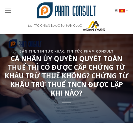
Skip
to
VI
content
ĐỐI TÁC CHIẾN LƯỢC TỪ HÀN QUỐC
BẢN TIN
,
TIN TỨC KHÁC
,
TIN TỨC PHẠM CONSULT
CÁ NHÂN ỦY QUYỀN QUYẾT TOÁN
THUẾ THÌ CÓ ĐƯỢC CẤP CHỨNG TỪ
KHẤU TRỪ THUẾ KHÔNG? CHỨNG TỪ
KHẤU TRỪ THUẾ TNCN ĐƯỢC LẬP
KHI NÀO?