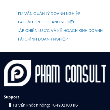
TƯ VẤN QUẢN LÝ DOANH NGHIỆP
TÁI CẤU TRÚC DOANH NGHIỆP
LẬP CHIẾN LƯỢC VÀ KẾ HOẠCH KINH DOANH
TÀI CHÍNH DOANH NGHIỆP
Support
Tư vấn khách hàng:
+84932 103 118