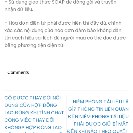
+ Sử dụng giao thức SOAP để đóng gói và truyền
nhận dữ liệu.
– Hóa đơn điện tử phải được hiển thị đầy đủ, chính
xác các nội dung của hóa đơn đảm bảo không dẫn
tới cách hiểu sai lệch để người mua có thể đọc được
bằng phương tiện điện tử.
Comments
CÓ ĐƯỢC THAY ĐỔI NỘI
NIÊM PHONG TÀI LIỆU LÀ
DUNG CỦA HỢP ĐỒNG
GÌ? THÔNG TIN LIÊN QUAN
LAO ĐỘNG KHI TÍNH CHẤT
ĐẾN NIÊM PHONG TÀI LIỆU
CÔNG VIỆC THAY ĐỔI
PHẢI ĐƯỢC GIỮ BÍ MẬT
KHÔNG? HỢP ĐỒNG LAO
ĐẾN KHI NÀO THEO QUYẾT