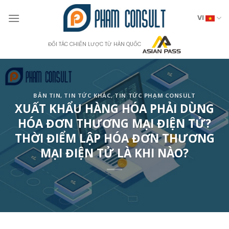
Skip
to
VI
content
ĐỐI TÁC CHIẾN LƯỢC TỪ HÀN QUỐC
BẢN TIN
,
TIN TỨC KHÁC
,
TIN TỨC PHẠM CONSULT
XUẤT KHẨU HÀNG HÓA PHẢI DÙNG
HÓA ĐƠN THƯƠNG MẠI ĐIỆN TỬ?
THỜI ĐIỂM LẬP HÓA ĐƠN THƯƠNG
MẠI ĐIỆN TỬ LÀ KHI NÀO?