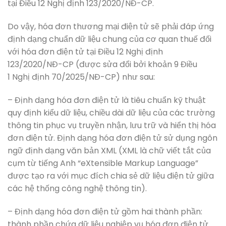
tại Điều 12 Nghị định 123/2020/NĐ-CP.
Do vậy, hóa đơn thương mại điện tử sẽ phải đáp ứng
định dạng chuẩn dữ liệu chung của cơ quan thuế đối
với hóa đơn điện tử tại Điều 12 Nghị định
123/2020/NĐ-CP (được sửa đổi bởi khoản 9 Điều
1 Nghị định 70/2025/NĐ-CP) như sau:
– Định dạng hóa đơn điện tử là tiêu chuẩn kỹ thuật
quy định kiểu dữ liệu, chiều dài dữ liệu của các trường
thông tin phục vụ truyền nhận, lưu trữ và hiển thị hóa
đơn điện tử. Định dạng hóa đơn điện tử sử dụng ngôn
ngữ định dạng văn bản XML (XML là chữ viết tắt của
cụm từ tiếng Anh “eXtensible Markup Language”
được tạo ra với mục đích chia sẻ dữ liệu điện tử giữa
các hệ thống công nghệ thông tin).
– Định dạng hóa đơn điện tử gồm hai thành phần:
thành phần chứa dữ liệu nghiệp vụ hóa đơn điện tử