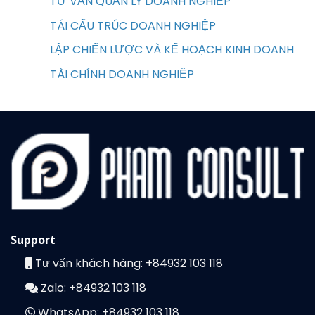
TƯ VẤN QUẢN LÝ DOANH NGHIỆP
TÁI CẤU TRÚC DOANH NGHIỆP
LẬP CHIẾN LƯỢC VÀ KẾ HOẠCH KINH DOANH
TÀI CHÍNH DOANH NGHIỆP
Support
Tư vấn khách hàng:
+84932 103 118
Zalo:
+84932 103 118
WhatsApp:
+84932 103 118