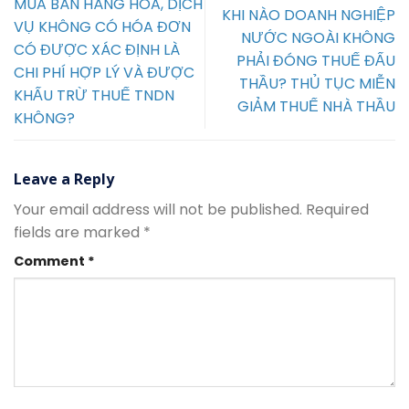
MUA BÁN HÀNG HÓA, DỊCH
KHI NÀO DOANH NGHIỆP
VỤ KHÔNG CÓ HÓA ĐƠN
NƯỚC NGOÀI KHÔNG
CÓ ĐƯỢC XÁC ĐỊNH LÀ
PHẢI ĐÓNG THUẾ ĐẤU
CHI PHÍ HỢP LÝ VÀ ĐƯỢC
THẦU? THỦ TỤC MIỄN
KHẤU TRỪ THUẾ TNDN
GIẢM THUẾ NHÀ THẦU
KHÔNG?
Leave a Reply
Your email address will not be published.
Required
fields are marked
*
Comment
*