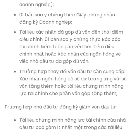
doanh nghiệp);
01 bản sao y chứng thực Giấy chứng nhận
đăng ký Doanh nghiệp;
Tài liệu xác nhận đã góp đủ vốn đến thời điểm
điều chỉnh: 01 bản sao y chứng thực Báo cáo
tài chính kiểm toán gần với thời điểm điều
chỉnh nhất hoặc Xác nhận của ngân hàng về
việc nhà đầu tư đã góp đủ vốn.
Trường hợp thay đổi vốn đầu tư cần cung cấp:
Xác nhận ngân hàng có số dư tương ứng với số
vốn tăng thêm hoặc tài liệu chứng minh năng
lực tài chính cho phần vốn góp tăng thêm;
Trường hợp nhà đầu tư đăng ký giảm vốn đầu tư:
Tài liệu chứng minh năng lực tài chính của nhà
đầu tư bao gồm ít nhất một trong các tài liệu