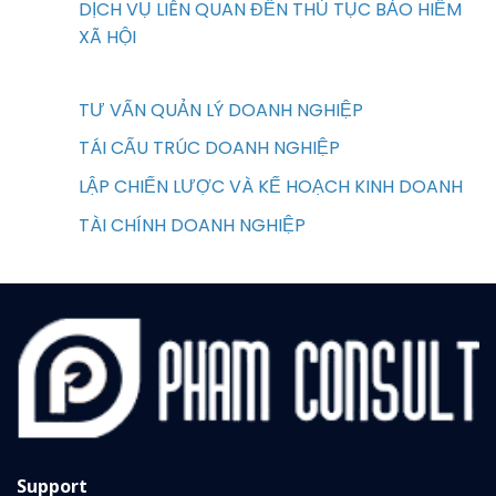
DỊCH VỤ LIÊN QUAN ĐẾN THỦ TỤC BẢO HIỂM
XÃ HỘI
TƯ VẤN QUẢN LÝ DOANH NGHIỆP
TÁI CẤU TRÚC DOANH NGHIỆP
LẬP CHIẾN LƯỢC VÀ KẾ HOẠCH KINH DOANH
TÀI CHÍNH DOANH NGHIỆP
Support