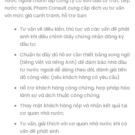
nước ngoài thành lập công ty có vốn đầu tư trực tiếp
nước ngoài, Pham Consult cung cấp dịch vụ tư vấn
với mức giá cạnh tranh, hỗ trợ bạn:
Tư vấn về điều kiện, thủ tục và các vấn đề phát
sinh khi điều chỉnh Giấy chứng nhận đăng ký
đầu tư;
Chuẩn bị đầy đủ hồ sơ cần thiết bằng song ngữ
(tiếng Việt và tiếng Anh) để đảm bảo nhà đầu
tư nước ngoài dễ dàng theo dõi, đánh giá tiến
độ công việc (nếu khách hàng có yêu cầu)
Hỗ trợ khách hàng công chứng, hợp pháp hóa
lãnh sự và dịch thuật công chứng;
Thay mặt khách hàng nộp và nhận kết quả tại
cơ quan nhà nước;
Tư vấn, giải thích với cơ quan nhà nước khi có
vấn đề phát sinh.