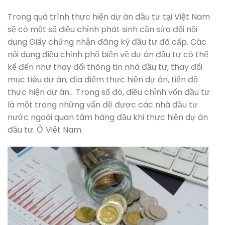
Trong quá trình thực hiện dự án đầu tư tại Việt Nam
sẽ có một số điều chỉnh phát sinh cần sửa đổi nội
dung Giấy chứng nhận đăng ký đầu tư đã cấp. Các
nội dung điều chỉnh phổ biến về dự án đầu tư có thể
kể đến như thay đổi thông tin nhà đầu tư, thay đổi
mục tiêu dự án, địa điểm thực hiện dự án, tiến độ
thực hiện dự án… Trong số đó, điều chỉnh vốn đầu tư
là một trong những vấn đề được các nhà đầu tư
nước ngoài quan tâm hàng đầu khi thực hiện dự án
đầu tư. Ở Việt Nam.