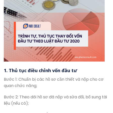
1. Thủ tục điều chỉnh vốn đầu tư
Bước 1: Chuẩn bị các hồ sơ cần thiết và nộp cho cơ
quan chức năng;
Bước 2: Theo dõi hồ sơ đã nộp và sửa đổi, bổ sung tài
liệu (nếu có);