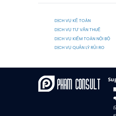
DỊCH VỤ KẾ TOÁN
DỊCH VỤ TƯ VẤN THUẾ
DỊCH VỤ KIỂM TOÁN NỘI BỘ
DỊCH VỤ QUẢN LÝ RỦI RO
Su