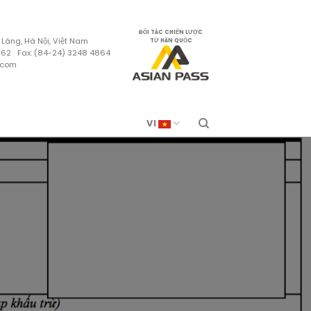
ĐỐI TÁC CHIẾN LƯỢC
 Láng, Hà Nội, Việt Nam
TỪ HÀN QUỐC
4862 Fax: (84-24) 3248 4864
.com
VI