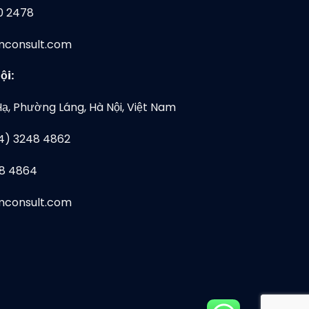
0 2478
mconsult.com
ội:
Hạ, Phường Láng, Hà Nội, Việt Nam
24) 3248 4862
48 4864
mconsult.com