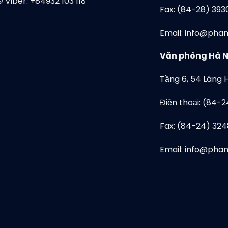
Viber:
+84932 103 118
Fax: (84-28) 393
Email: info@pha
Văn phòng Hà N
Tầng 6, 54 Láng 
Điện thoại: (84-
Fax: (84-24) 32
Email: info@pha