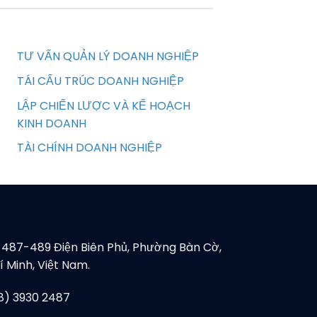
TƯ VẤN QUẢN LÝ DOANH NGHIỆP
TÁI CẤU TRÚC DOANH NGHIỆP
LẬP CHIẾN LƯỢC VÀ KẾ HOẠCH
KINH DOANH
TÀI CHÍNH DOANH NGHIỆP
, 487-489 Điện Biên Phủ, Phường Bàn Cờ,
 Minh, Việt Nam.
28) 3930 2487