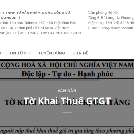
TY TNHH TƯ VẤN PHẠM & CÁC CỘNG SỰ
Văn phòng Hà Nội:
 CONSULT)
Tầng 6, 54 Láng Hạ, Phường
chính: Tòa nhà Trilimex, 487-489 Điện Biên Phủ,
Điện thoại: (84-24) 3248 
Bàn Cờ, Thành phố Hồ Chí Minh, Việt Nam.
E-mail: info@phamconsult
hoại: (84-28) 3930 2487 Fax: (84-28) 3930 2478
G
TIN TỨC
TUYỂN DỤNG
LIÊN HỆ
VĂN BẢN
Tờ Khai Thuế GTGT