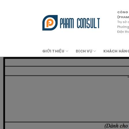
Skip
to
CÔNG 
content
(PHAM
Trụ sở 
Phường 
Điện t
GIỚI THIỆU
DỊCH VỤ
KHÁCH HÀN