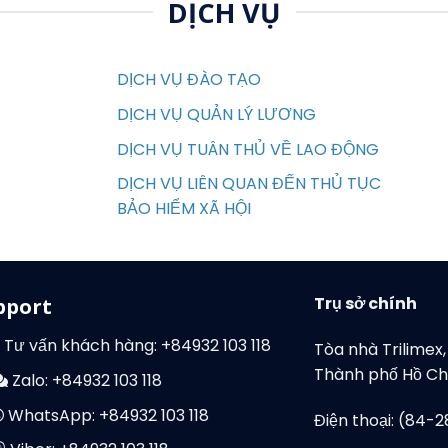
DỊCH VỤ
DỊCH VỤ ĐÀO TẠO
DỊCH VỤ QUẢN LÝ LƯƠNG
DỊCH VỤ TUÂN THỦ VỀ LAO ĐỘNG
DỊCH VỤ LIÊN QUAN ĐẾN THỦ TỤC
BẢO HIỂM XÃ HỘI
Trụ sở chính
pport
Tư vấn khách hàng:
+84932 103 118
Tòa nhà Trilimex
Thành phố Hồ Chí
Zalo:
+84932 103 118
WhatsApp:
+84932 103 118
Điện thoại: (84-