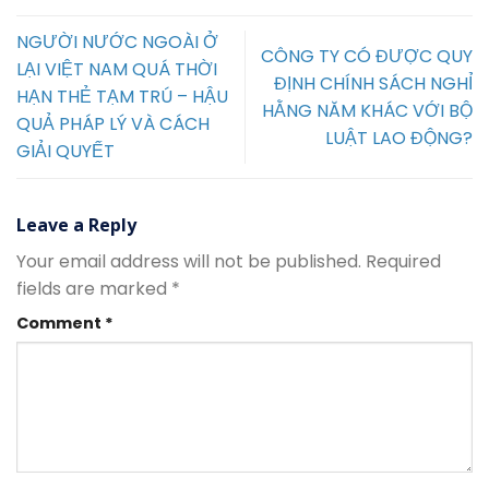
NGƯỜI NƯỚC NGOÀI Ở
CÔNG TY CÓ ĐƯỢC QUY
LẠI VIỆT NAM QUÁ THỜI
ĐỊNH CHÍNH SÁCH NGHỈ
HẠN THẺ TẠM TRÚ – HẬU
HẰNG NĂM KHÁC VỚI BỘ
QUẢ PHÁP LÝ VÀ CÁCH
LUẬT LAO ĐỘNG?
GIẢI QUYẾT
Leave a Reply
Your email address will not be published.
Required
fields are marked
*
Comment
*