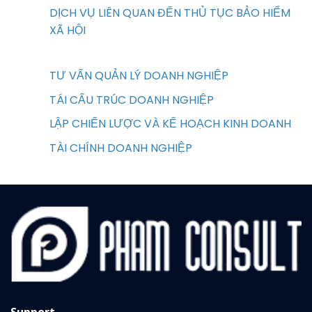
DỊCH VỤ LIÊN QUAN ĐẾN THỦ TỤC BẢO HIỂM
XÃ HỘI
TƯ VẤN QUẢN LÝ DOANH NGHIỆP
TÁI CẤU TRÚC DOANH NGHIỆP
LẬP CHIẾN LƯỢC VÀ KẾ HOẠCH KINH DOANH
TÀI CHÍNH DOANH NGHIỆP