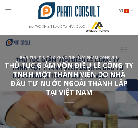
Skip
to
VI
content
ĐỐI TÁC CHIẾN LƯỢC TỪ HÀN QUỐC
BẢN TIN
,
TIN TỨC KHÁC
,
TIN TỨC PHẠM CONSULT
THỦ TỤC GIẢM VỐN ĐIỀU LỆ CÔNG TY
TNHH MỘT THÀNH VIÊN DO NHÀ
ĐẦU TƯ NƯỚC NGOÀI THÀNH LẬP
TẠI VIỆT NAM