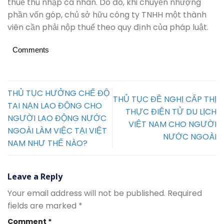
thuế thu nhập cá nhân. Do đó, khi chuyển nhượng
phần vốn góp, chủ sở hữu công ty TNHH một thành
viên cần phải nộp thuế theo quy định của pháp luật.
Comments
THỦ TỤC HƯỞNG CHẾ ĐỘ
THỦ TỤC ĐỀ NGHỊ CẤP THỊ
TAI NẠN LAO ĐỘNG CHO
THỰC ĐIỆN TỬ DU LỊCH
NGƯỜI LAO ĐỘNG NƯỚC
VIỆT NAM CHO NGƯỜI
NGOÀI LÀM VIỆC TẠI VIỆT
NƯỚC NGOÀI
NAM NHƯ THẾ NÀO?
Leave a Reply
Your email address will not be published.
Required
fields are marked
*
Comment
*