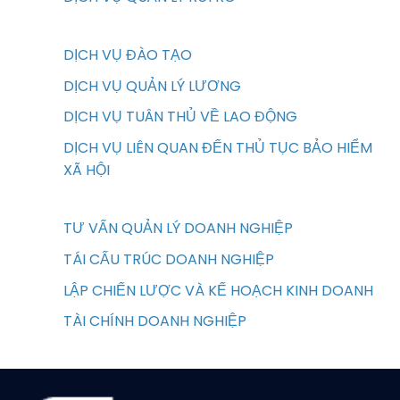
DỊCH VỤ ĐÀO TẠO
DỊCH VỤ QUẢN LÝ LƯƠNG
DỊCH VỤ TUÂN THỦ VỀ LAO ĐỘNG
DỊCH VỤ LIÊN QUAN ĐẾN THỦ TỤC BẢO HIỂM
XÃ HỘI
TƯ VẤN QUẢN LÝ DOANH NGHIỆP
TÁI CẤU TRÚC DOANH NGHIỆP
LẬP CHIẾN LƯỢC VÀ KẾ HOẠCH KINH DOANH
TÀI CHÍNH DOANH NGHIỆP