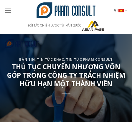
Skip
to
VI
content
ĐỐI TÁC CHIẾN LƯỢC TỪ HÀN QUỐC
BẢN TIN
,
TIN TỨC KHÁC
,
TIN TỨC PHẠM CONSULT
THỦ TỤC CHUYỂN NHƯỢNG VỐN
GÓP TRONG CÔNG TY TRÁCH NHIỆM
HỮU HẠN MỘT THÀNH VIÊN