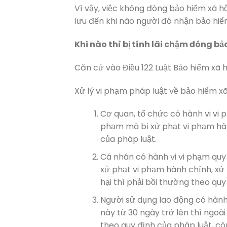
Vì vậy, việc không đóng bảo hiểm xã h
lưu đến khi nào người đó nhận bảo hiểm
Khi nào thì bị tính lãi chậm đóng bả
Căn cứ vào Điều 122 Luật Bảo hiểm xã h
Xử lý vi phạm pháp luật về bảo hiểm xã
Cơ quan, tổ chức có hành vi vi 
phạm mà bị xử phạt vi phạm hành
của pháp luật.
Cá nhân có hành vi vi phạm quy 
xử phạt vi phạm hành chính, xử l
hại thì phải bồi thường theo quy
Người sử dụng lao động có hành v
này từ 30 ngày trở lên thì ngoài
theo quy định của pháp luật, còn