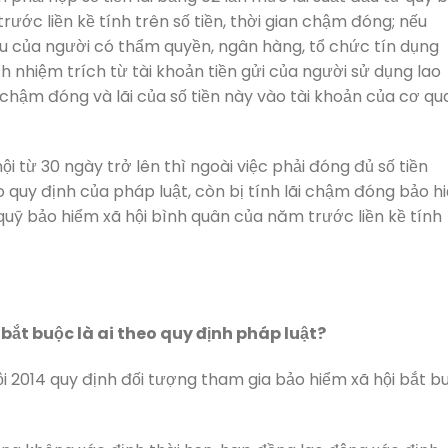
ước liền kề tính trên số tiền, thời gian chậm đóng; nếu
ầu của người có thẩm quyền, ngân hàng, tổ chức tín dụng
 nhiệm trích từ tài khoản tiền gửi của người sử dụng lao
chậm đóng và lãi của số tiền này vào tài khoản của cơ qu
 từ 30 ngày trở lên thì ngoài việc phải đóng đủ số tiền
 quy định của pháp luật, còn bị tính lãi chậm đóng bảo h
 quỹ bảo hiểm xã hội bình quân của năm trước liền kề tính
bắt buộc là ai theo quy định pháp luật?
ội 2014 quy định đối tượng tham gia bảo hiểm xã hội bắt b