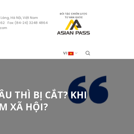
ĐỐI TÁC CHIẾN LƯỢC
 Láng, Hà Nội, Việt Nam
TỪ HÀN QUỐC
4862 Fax: (84-24) 3248 4864
.com
VI
 THÌ BỊ CẮT? KHI
M XÃ HỘI?