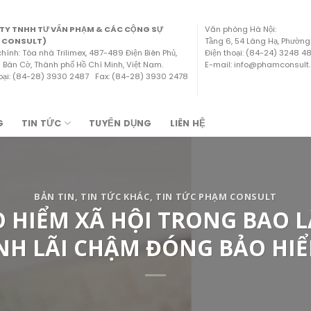
TY TNHH TƯ VẤN PHẠM & CÁC CỘNG SỰ
Văn phòng Hà Nội:
 CONSULT)
Tầng 6, 54 Láng Hạ, Phường
chính: Tòa nhà Trilimex, 487-489 Điện Biên Phủ,
Điện thoại: (84-24) 3248 
Bàn Cờ, Thành phố Hồ Chí Minh, Việt Nam.
E-mail: info@phamconsult
hoại: (84-28) 3930 2487 Fax: (84-28) 3930 2478
G
TIN TỨC
TUYỂN DỤNG
LIÊN HỆ
BẢN TIN
,
TIN TỨC KHÁC
,
TIN TỨC PHẠM CONSULT
HIỂM XÃ HỘI TRONG BAO LÂU
ÍNH LÃI CHẬM ĐÓNG BẢO HIỂ