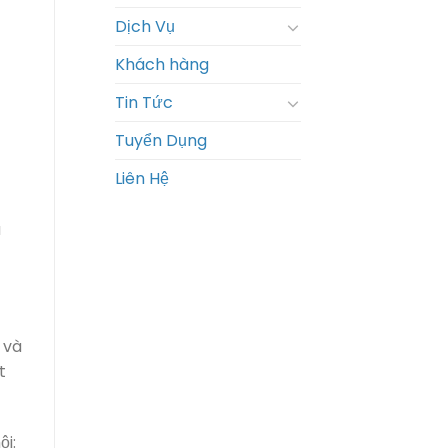
Dịch Vụ
Khách hàng
Tin Tức
Tuyển Dụng
Liên Hệ
ã
 và
t
ội: