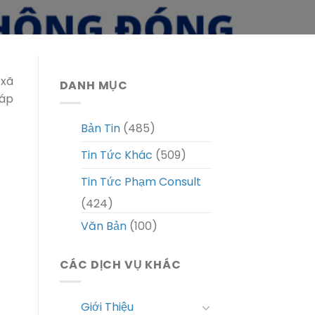
 xã
DANH MỤC
háp
Bản Tin
(485)
Tin Tức Khác
(509)
Tin Tức Phạm Consult
(424)
Văn Bản
(100)
CÁC DỊCH VỤ KHÁC
Giới Thiệu