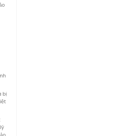
ảo
ịnh
 bị
iệt
t
lý
bảo