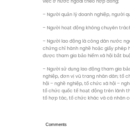
việc ở nước ngoài theo hợp đồng;
– Người quản lý doanh nghiệp, người q
– Người hoạt động không chuyên trách 
– Người lao động là công dân nước ngo
chứng chỉ hành nghề hoặc giấy phép 
được tham gia bảo hiểm xã hội bắt bu
– Người sử dụng lao động tham gia bả
nghiệp, đơn vị vũ trang nhân dân; tổ chứ
hội – nghề nghiệp, tổ chức xã hội – ng
tổ chức quốc tế hoạt động trên lãnh th
tổ hợp tác, tổ chức khác và cá nhân 
Comments