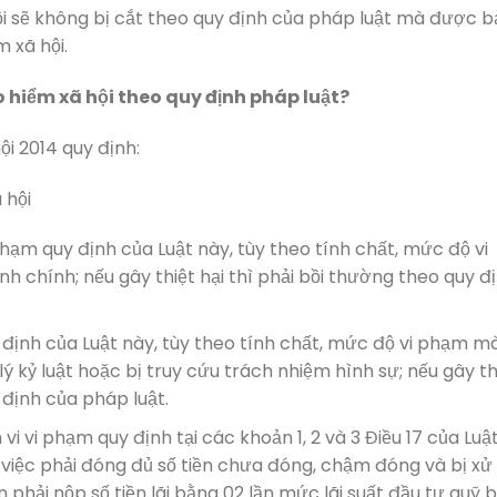
ội sẽ không bị cắt theo quy định của pháp luật mà được b
 xã hội.
o hiểm xã hội theo quy định pháp luật?
ội 2014 quy định:
 hội
phạm quy định của Luật này, tùy theo tính chất, mức độ vi
 chính; nếu gây thiệt hại thì phải bồi thường theo quy đ
định của Luật này, tùy theo tính chất, mức độ vi phạm mà
ý kỷ luật hoặc bị truy cứu trách nhiệm hình sự; nếu gây th
 định của pháp luật.
i vi phạm quy định tại các khoản 1, 2 và 3 Điều 17 của Luậ
 việc phải đóng đủ số tiền chưa đóng, chậm đóng và bị xử 
 phải nộp số tiền lãi bằng 02 lần mức lãi suất đầu tư quỹ 