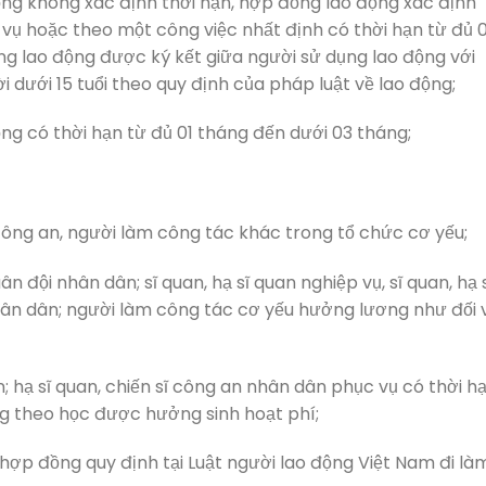
ng không xác định thời hạn, hợp đồng lao động xác định
vụ hoặc theo một công việc nhất định có thời hạn từ đủ 
ng lao động được ký kết giữa người sử dụng lao động với
i dưới 15 tuổi theo quy định của pháp luật về lao động;
ng có thời hạn từ đủ 01 tháng đến dưới 03 tháng;
ng an, người làm công tác khác trong tổ chức cơ yếu;
 đội nhân dân; sĩ quan, hạ sĩ quan nghiệp vụ, sĩ quan, hạ 
n dân; người làm công tác cơ yếu hưởng lương như đối 
n; hạ sĩ quan, chiến sĩ công an nhân dân phục vụ có thời hạ
ng theo học được hưởng sinh hoạt phí;
 hợp đồng quy định tại Luật người lao động Việt Nam đi là