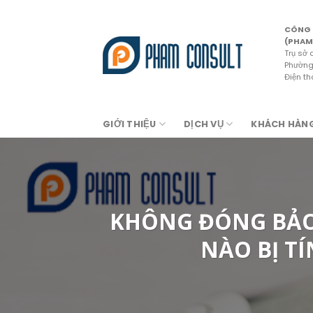
Skip
to
CÔNG 
content
(PHAM
Trụ sở 
Phường 
Điện t
GIỚI THIỆU
DỊCH VỤ
KHÁCH HÀN
KHÔNG ĐÓNG BẢO 
NÀO BỊ T