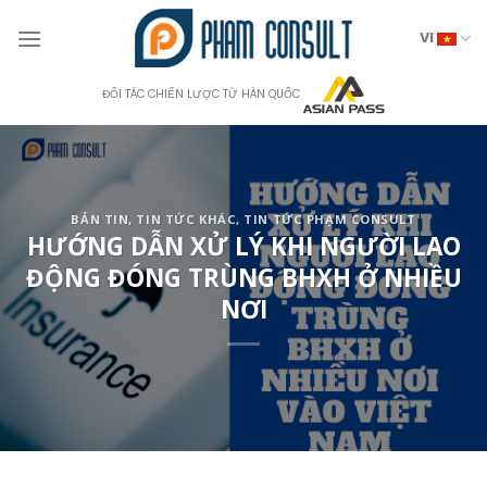
Skip
to
VI
content
ĐỐI TÁC CHIẾN LƯỢC TỪ HÀN QUỐC
BẢN TIN
,
TIN TỨC KHÁC
,
TIN TỨC PHẠM CONSULT
HƯỚNG DẪN XỬ LÝ KHI NGƯỜI LAO
ĐỘNG ĐÓNG TRÙNG BHXH Ở NHIỀU
NƠI