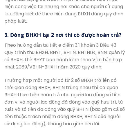
hiện công việc tại những nơi khác cho người sử dụng
lao động biết để thực hiện đóng BHXH đúng quy định
pháp luật.
3. Đóng BHXH tại 2 nơi thì có được hoàn trả?
Theo hướng dẫn tại tiết e điểm 3.1 khoản 3 Điều 43
Quy trình thu BHXH, BHYT, BHTN, BHTNLĐ, BNN; quản lý
sổ BHXH, thẻ BHYT ban hành kèm theo Văn bản hợp
nhất 2089/VBHN-BHXH năm 2020 quy định:
Trường hợp một người có từ 2 sổ BHXH trở lên có
thời gian đóng BHXH, BHTN trùng nhau thì cơ quan
BHXH thực hiện hoàn trả cho người lao động số tiền
đơn vị và người lao động đã đóng vào quỹ hưu trí, tử
tuất và số tiền đã đóng vào quỹ BHTN (bao gồm cả số
tiền thuộc trách nhiệm đóng BHXH, BHTN của người
sử dụng lao động), không bao gồm tiền lãi.