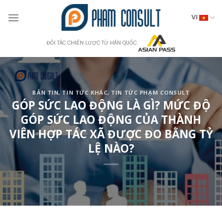
Skip
to
VI
content
ĐỐI TÁC CHIẾN LƯỢC TỪ HÀN QUỐC
BẢN TIN
,
TIN TỨC KHÁC
,
TIN TỨC PHẠM CONSULT
GÓP SỨC LAO ĐỘNG LÀ GÌ? MỨC ĐỘ
GÓP SỨC LAO ĐỘNG CỦA THÀNH
VIÊN HỢP TÁC XÃ ĐƯỢC ĐO BẰNG TỶ
LỆ NÀO?