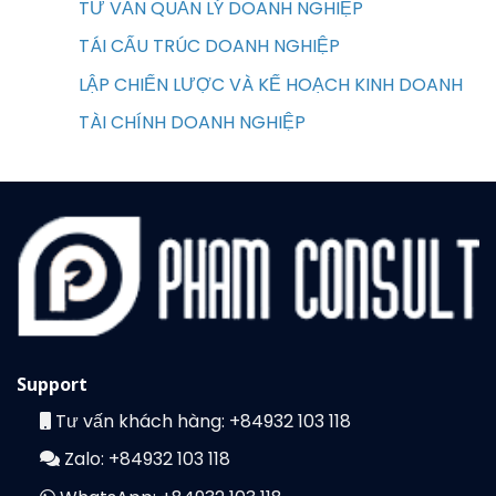
TƯ VẤN QUẢN LÝ DOANH NGHIỆP
TÁI CẤU TRÚC DOANH NGHIỆP
LẬP CHIẾN LƯỢC VÀ KẾ HOẠCH KINH DOANH
TÀI CHÍNH DOANH NGHIỆP
Support
Tư vấn khách hàng:
+84932 103 118
Zalo:
+84932 103 118