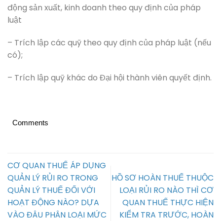
động sản xuất, kinh doanh theo quy định của pháp
luật
– Trích lập các quỹ theo quy định của pháp luật (nếu
có);
– Trích lập quỹ khác do Đại hội thành viên quyết định.
Comments
CƠ QUAN THUẾ ÁP DỤNG
QUẢN LÝ RỦI RO TRONG
HỒ SƠ HOÀN THUẾ THUỘC
QUẢN LÝ THUẾ ĐỐI VỚI
LOẠI RỦI RO NÀO THÌ CƠ
HOẠT ĐỘNG NÀO? DỰA
QUAN THUẾ THỰC HIỆN
VÀO ĐÂU PHÂN LOẠI MỨC
KIỂM TRA TRƯỚC, HOÀN