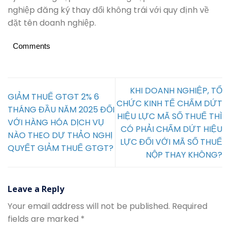
nghiệp đăng ký thay đổi không trái với quy định về
đặt tên doanh nghiệp.
Comments
KHI DOANH NGHIỆP, TỔ
GIẢM THUẾ GTGT 2% 6
CHỨC KINH TẾ CHẤM DỨT
THÁNG ĐẦU NĂM 2025 ĐỐI
HIỆU LỰC MÃ SỐ THUẾ THÌ
VỚI HÀNG HÓA DỊCH VỤ
CÓ PHẢI CHẤM DỨT HIỆU
NÀO THEO DỰ THẢO NGHỊ
LỰC ĐỐI VỚI MÃ SỐ THUẾ
QUYẾT GIẢM THUẾ GTGT?
NỘP THAY KHÔNG?
Leave a Reply
Your email address will not be published.
Required
fields are marked
*