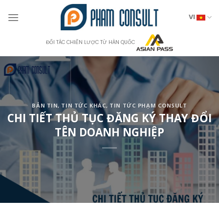
Skip
to
VI
content
ĐỐI TÁC CHIẾN LƯỢC TỪ HÀN QUỐC
BẢN TIN
,
TIN TỨC KHÁC
,
TIN TỨC PHẠM CONSULT
CHI TIẾT THỦ TỤC ĐĂNG KÝ THAY ĐỔI
TÊN DOANH NGHIỆP