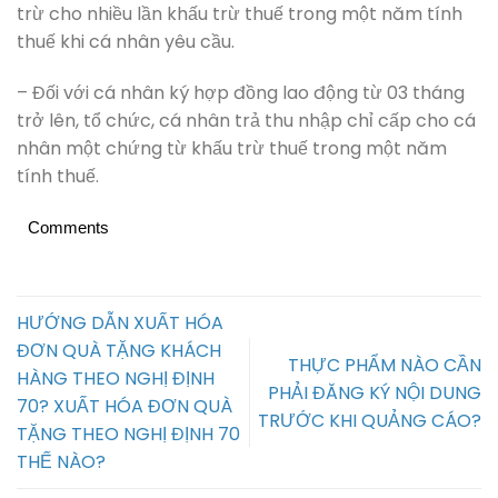
trừ cho nhiều lần khấu trừ thuế trong một năm tính
thuế khi cá nhân yêu cầu.
– Đối với cá nhân ký hợp đồng lao động từ 03 tháng
trở lên, tổ chức, cá nhân trả thu nhập chỉ cấp cho cá
nhân một chứng từ khấu trừ thuế trong một năm
tính thuế.
Comments
HƯỚNG DẪN XUẤT HÓA
ĐƠN QUÀ TẶNG KHÁCH
THỰC PHẨM NÀO CẦN
HÀNG THEO NGHỊ ĐỊNH
PHẢI ĐĂNG KÝ NỘI DUNG
70? XUẤT HÓA ĐƠN QUÀ
TRƯỚC KHI QUẢNG CÁO?
TẶNG THEO NGHỊ ĐỊNH 70
THẾ NÀO?