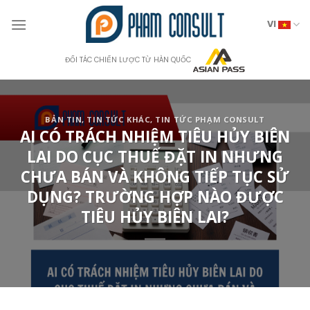
Skip
to
VI
content
ĐỐI TÁC CHIẾN LƯỢC TỪ HÀN QUỐC
BẢN TIN
,
TIN TỨC KHÁC
,
TIN TỨC PHẠM CONSULT
AI CÓ TRÁCH NHIỆM TIÊU HỦY BIÊN
LAI DO CỤC THUẾ ĐẶT IN NHƯNG
CHƯA BÁN VÀ KHÔNG TIẾP TỤC SỬ
DỤNG? TRƯỜNG HỢP NÀO ĐƯỢC
TIÊU HỦY BIÊN LAI?