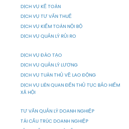
DỊCH VỤ KẾ TOÁN
DỊCH VỤ TƯ VẤN THUẾ
DỊCH VỤ KIỂM TOÁN NỘI BỘ
DỊCH VỤ QUẢN LÝ RỦI RO
DỊCH VỤ ĐÀO TẠO
DỊCH VỤ QUẢN LÝ LƯƠNG
DỊCH VỤ TUÂN THỦ VỀ LAO ĐỘNG
DỊCH VỤ LIÊN QUAN ĐẾN THỦ TỤC BẢO HIỂM
XÃ HỘI
TƯ VẤN QUẢN LÝ DOANH NGHIỆP
TÁI CẤU TRÚC DOANH NGHIỆP