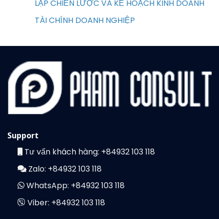
LẬP CHIẾN LƯỢC VÀ KẾ HOẠCH KINH DOANH
TÀI CHÍNH DOANH NGHIỆP
Support
Tư vấn khách hàng:
+84932 103 118
Zalo:
+84932 103 118
WhatsApp:
+84932 103 118
Viber:
+84932 103 118